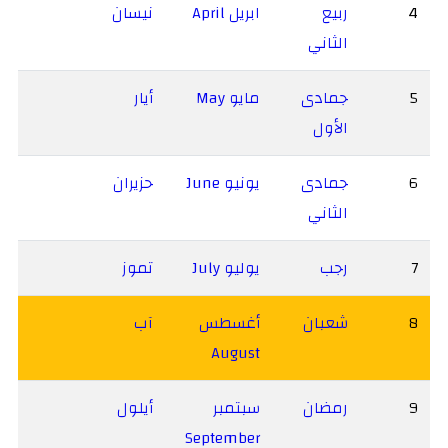
4
ربيع
ابريل April
نيسان
الثاني
5
جمادى
مايو May
أيار
الأول
6
جمادى
يونيو June
حزيران
الثاني
7
رجب
يوليو July
تموز
8
شعبان
أغسطس
آب
August
9
رمضان
سبتمبر
أيلول
September