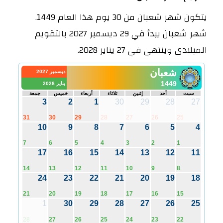
يتكون شهر شعبان من 30 يوم هذا العام 1449.
شهر شعبان يبدأ في 29 ديسمبر 2027 بالتقويم
الميلادي وينتهي في 27 يناير 2028.
شعبان
ديسمبر 2027
1449
يناير 2028
سبت
أحد
إثنين
ثلاثاء
أربعاء
خميس
جمعة
3
2
1
30
29
28
27
31
30
29
28
27
26
25
10
9
8
7
6
5
4
7
6
5
4
3
2
1
17
16
15
14
13
12
11
14
13
12
11
10
9
8
24
23
22
21
20
19
18
21
20
19
18
17
16
15
1
30
29
28
27
26
25
28
27
26
25
24
23
22