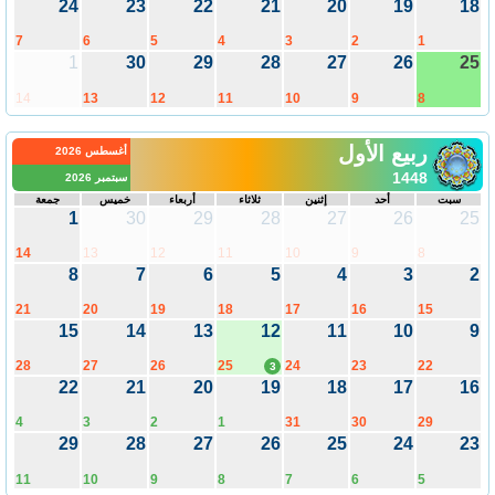
24
23
22
21
20
19
18
7
6
5
4
3
2
1
1
30
29
28
27
26
25
14
13
12
11
10
9
8
ربيع الأول
أغسطس 2026
1448
سبتمبر 2026
سبت
أحد
إثنين
ثلاثاء
أربعاء
خميس
جمعة
1
30
29
28
27
26
25
14
13
12
11
10
9
8
8
7
6
5
4
3
2
21
20
19
18
17
16
15
15
14
13
12
11
10
9
28
27
26
25
24
23
22
3
22
21
20
19
18
17
16
4
3
2
1
31
30
29
29
28
27
26
25
24
23
11
10
9
8
7
6
5