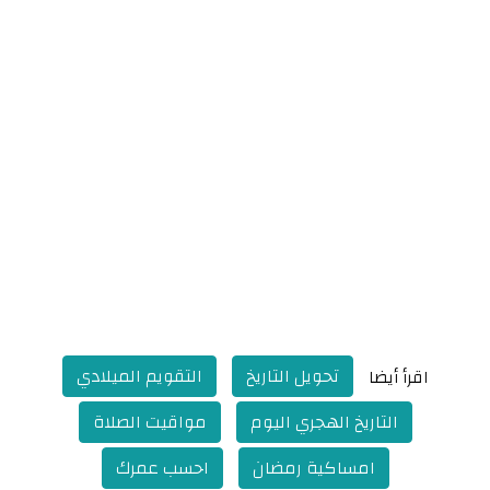
تحويل التاريخ
التقويم الميلادي
اقرأ أيضا
التاريخ الهجري اليوم
مواقيت الصلاة
امساكية رمضان
احسب عمرك