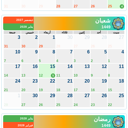
31
30
29
28
27
26
25
4
شعبان
ديسمبر 2027
1449
يناير 2028
سبت
أحد
إثنين
ثلاثاء
أربعاء
خميس
جمعة
3
2
1
30
29
28
27
31
30
29
28
27
26
25
10
9
8
7
6
5
4
7
6
5
4
3
2
1
17
16
15
14
13
12
11
14
13
12
11
10
9
8
5
24
23
22
21
20
19
18
21
20
19
18
17
16
15
1
30
29
28
27
26
25
28
27
26
25
24
23
22
رمضان
يناير 2028
1449
فبراير 2028