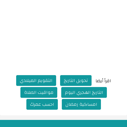
تحويل التاريخ
التقويم الميلادي
اقرأ أيضا
التاريخ الهجري اليوم
مواقيت الصلاة
امساكية رمضان
احسب عمرك