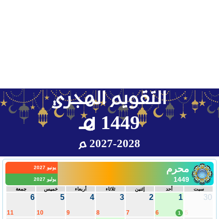
التقويم الهجري
1449 هـ
2027-2028 م
محرم
يونيو 2027
1449
يوليو 2027
سبت
أحد
إثنين
ثلاثاء
أربعاء
خميس
جمعة
6
5
4
3
2
1
30
11
10
9
8
7
6
5
1