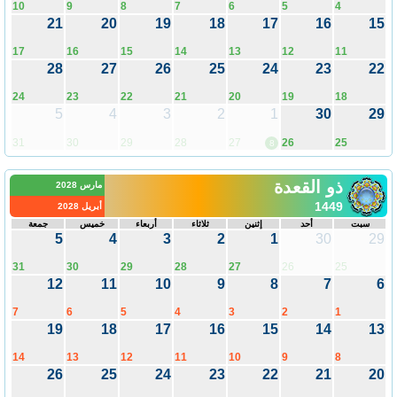
10
9
8
7
6
5
4
21
20
19
18
17
16
15
17
16
15
14
13
12
11
28
27
26
25
24
23
22
24
23
22
21
20
19
18
5
4
3
2
1
30
29
31
30
29
28
27
26
25
8
ذو القعدة
مارس 2028
1449
أبريل 2028
سبت
أحد
إثنين
ثلاثاء
أربعاء
خميس
جمعة
5
4
3
2
1
30
29
31
30
29
28
27
26
25
12
11
10
9
8
7
6
7
6
5
4
3
2
1
19
18
17
16
15
14
13
14
13
12
11
10
9
8
26
25
24
23
22
21
20