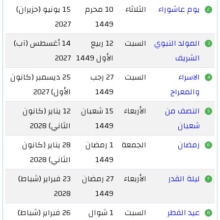
يوم عاشوراء
الثلاثاء
10 محرم
15 يونيو (حزيران)
2
2027
1449
المولد النبوي
السبت
12 ربيع
14 أغسطس (آب)
3
الشريف
الأول 1449
2027
الاسراء
السبت
27 رجب
25 ديسمبر (كانون
4
والمعراج
1449
الأول) 2027
النصف من
الأربعاء
15 شعبان
12 يناير (كانون
5
شعبان
1449
الثاني) 2028
رمضان
الجمعة
1 رمضان
28 يناير (كانون
6
1449
الثاني) 2028
ليلة القدر
الأربعاء
27 رمضان
23 فبراير (شباط)
7
2028
1449
عيد الفطر
السبت
1 شوال
26 فبراير (شباط)
8