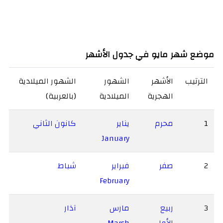
موضع شهر مايو في جدول الأشهر
الترتيب
الأشهر
الشهور
الشهور الميلادية
الهجرية
الميلادية
(بالعربية)
1
محرم
يناير
كانون الثاني
January
2
صفر
فبراير
شباط
February
3
ربيع
مارس
آذار
الأول
March