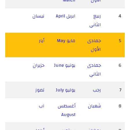
4
ربيع
ابريل April
نيسان
الثاني
5
جمادى
مايو May
أيار
الأول
6
جمادى
يونيو June
حزيران
الثاني
7
رجب
يوليو July
تموز
8
شعبان
أغسطس
آب
August