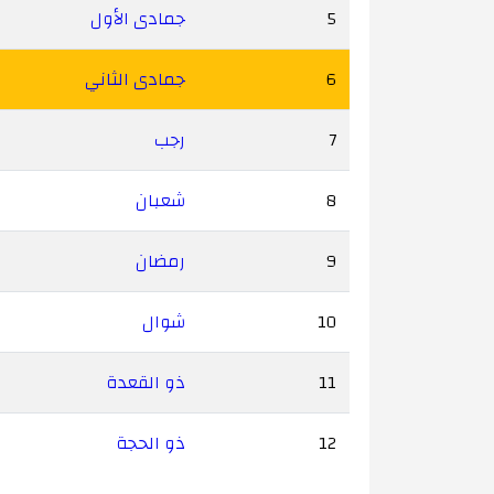
5
جمادى الأول
6
جمادى الثاني
7
رجب
8
شعبان
9
رمضان
10
شوال
11
ذو القعدة
12
ذو الحجة