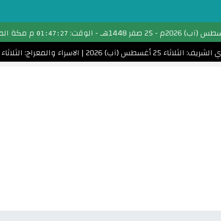
تحويل التاريخ
-
25 صفر 1448هـ
- الوقت:
م مكة الم
01:47:28
التقويم الهجري
: الثلاثاء 25 أغسطس (آب) 2026
|
الاسراء والمعراج: الثلاثاء 5 يناير (كانون الثاني) 2027
التقويم الميلادي
الأشهر الهجرية والميلادية
احسب عمرك
التاريخ الهجري اليوم
مواقيت الصلاة
امساكية رمضان
الأعياد الإسلامية
تحويل التاريخ القبطي