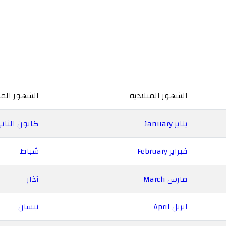
الشهور الميلادية
الشهور الميل
يناير January
كانون الثان
فبراير February
شباط
مارس March
آذار
ابريل April
نيسان