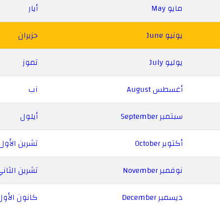
مايو May
أيار
يونيو June
حزيران
يوليو July
تموز
أغسطس August
آب
سبتمبر September
أيلول
أكتوبر October
تشرين الأول
نوفمبر November
تشرين الثان
ديسمبر December
كانون الأول