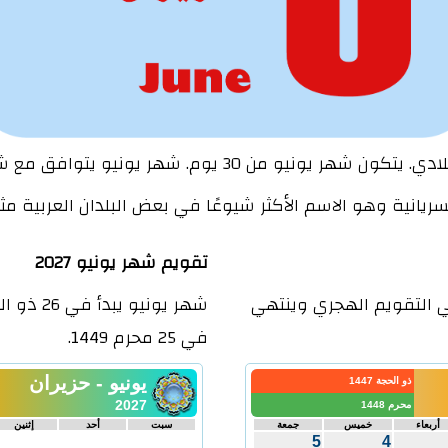
سريانية وهو الاسم الأكثر شيوعًا في بعض البلدان العربية مث
تقويم شهر يونيو 2027
نيو يبدأ في 15 ذو الحجة 1447 في التقويم الهجري وينتهي
في 25 محرم 1449.
يونيو - حزيران
ذو الحجة 1447
2027
محرم 1448
أربعاء
خميس
جمعة
سبت
أحد
إثنين
5
4