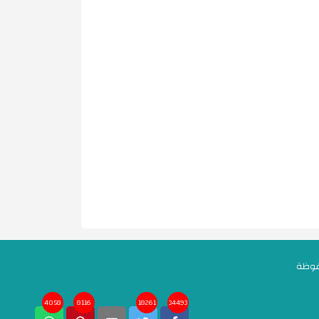
4058
8116
18261
34493