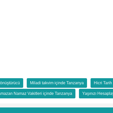
Dönüştürücü
Miladi takvim içinde Tanzanya
Hicri Tari
mazan Namaz Vakitleri içinde Tanzanya
Yaşınızı Hesapla