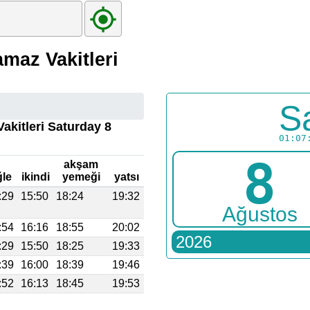
maz Vakitleri
S
akitleri Saturday 8
01:07
8
akşam
ğle
ikindi
yemeği
yatsı
:29
15:50
18:24
19:32
Ağustos
:54
16:16
18:55
20:02
2026
:29
15:50
18:25
19:33
:39
16:00
18:39
19:46
:52
16:13
18:45
19:53