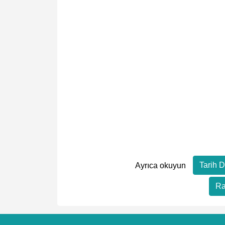
Tarih 
Ayrıca okuyun
Ra