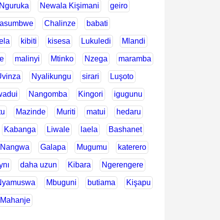
Nguruka
Newala Kişimani
geiro
asumbwe
Chalinze
babati
ela
kibiti
kisesa
Lukuledi
Mlandi
e
malinyi
Mtinko
Nzega
maramba
vinza
Nyalikungu
sirari
Luşoto
adui
Nangomba
Kingori
igugunu
tu
Mazinde
Muriti
matui
hedaru
Kabanga
Liwale
laela
Bashanet
Nangwa
Galapa
Mugumu
katerero
ynı
daha uzun
Kibara
Ngerengere
Nyamuswa
Mbuguni
butiama
Kişapu
Mahanje