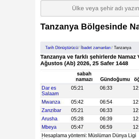
Tanzanya Bölgesinde Na
Tarih Dönüştürücü
İbadet zamanları
Tanzanya
Tanzanya ve farklı şehirlerde Namaz V
Ağustos (Ab) 2026, 25 Safer 1448
sabah
namazı
Gündoğumu
ö
Dar es
05:21
06:33
12
Salaam
Mwanza
05:42
06:54
12
Zanzibar
05:21
06:33
12
Arusha
05:28
06:39
12
Mbeya
05:47
06:59
12
Hesaplama yöntemi: Müslüman Dünya Ligi