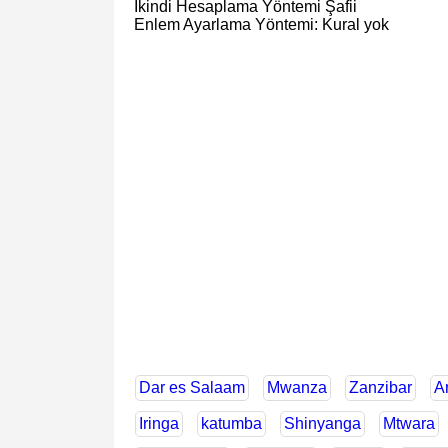
İkindi Hesaplama Yöntemi Şafii
Enlem Ayarlama Yöntemi: Kural yok
Dar es Salaam
Mwanza
Zanzibar
A
Iringa
katumba
Shinyanga
Mtwara