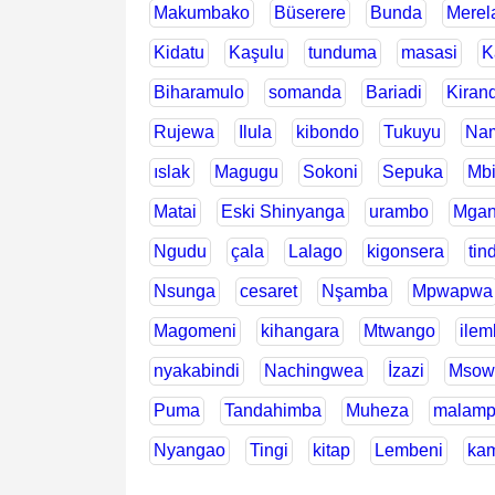
Makumbako
Büserere
Bunda
Merel
Kidatu
Kaşulu
tunduma
masasi
K
Biharamulo
somanda
Bariadi
Kiran
Rujewa
Ilula
kibondo
Tukuyu
Na
ıslak
Magugu
Sokoni
Sepuka
Mb
Matai
Eski Shinyanga
urambo
Mga
Ngudu
çala
Lalago
kigonsera
tin
Nsunga
cesaret
Nşamba
Mpwapwa
Magomeni
kihangara
Mtwango
ilem
nyakabindi
Nachingwea
İzazi
Msow
Puma
Tandahimba
Muheza
malamp
Nyangao
Tingi
kitap
Lembeni
ka