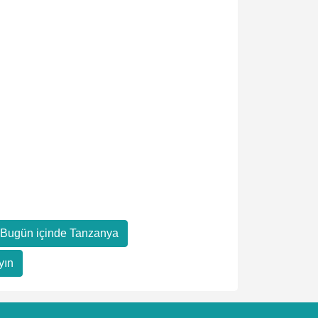
h Bugün içinde Tanzanya
yın