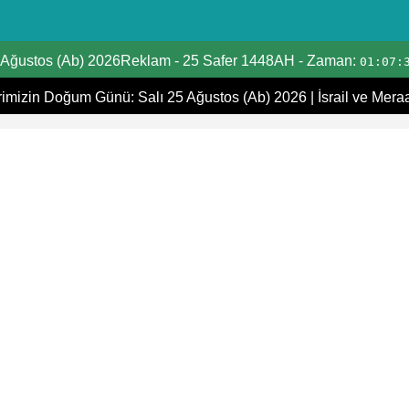
Tarih Dönüştürücü
 Ağustos (Ab) 2026Reklam
-
25 Safer 1448AH
- Zaman:
01:07:
Hicri Takvim
mizin Doğum Günü: Salı 25 Ağustos (Ab) 2026
|
İsrail ve Mera
Miladi takvim
Hicri ve Miladi Aylar
Yaşınızı Hesaplayın
Hicri Tarih Bugün
İbadet zamanları
Ramazan Namaz Vakitleri
İslami Tatiller
Kıpti Tarihi Dönüştürücü