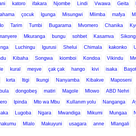
ani
katoro
ifakara
Njombe
Lindi
Vwawa
Geita
ahama
çocuk
Igunga
Misungwi
Mlimba
mafya
M
do
Tarim
Tumbi
Bugarama
Mvomero
Chanika
Ky
manyere
Mkuranga
bungu
sohbet
Kasamva
Sikong
inga
Luchingu
Igurusi
Shelui
Chimala
kakonko
U
ndu
Kibaha
Songwa
kiomboi
Kondoa
Vikindu
Mw
de
kural
meşve
çak çak
hango
kivi
isaka
Başo
kırta
Itigi
Ikungi
Nanyamba
Kibakve
Maposeni
bula
dongobeş
matiri
Magole
Mlowo
ABD Nehri
ero
Ipinda
Mto wa Mbu
Kullanım yolu
Nanganga
A
aka
Lugoba
Ngara
Mwandiga
Mikumi
Mungaa
makumu
Mlalo
Makuyuni
usagara
anne
Mlangali