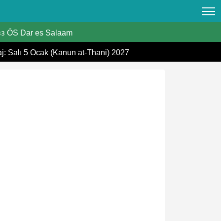
ÖS Dar es Salaam
33
aj: Salı 5 Ocak (Kanun at-Thani) 2027