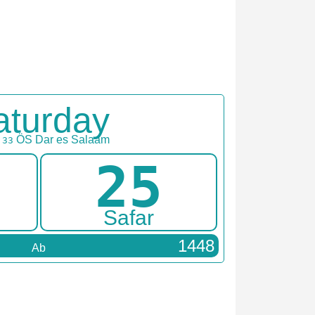
aturday
ÖS
Dar es Salaam
:33
25
Safar
1448
Ab