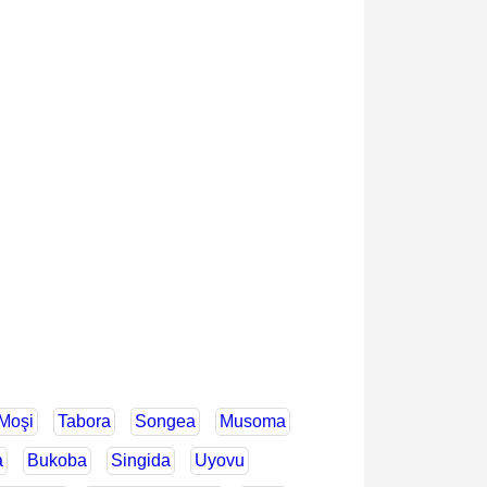
Moşi
Tabora
Songea
Musoma
a
Bukoba
Singida
Uyovu