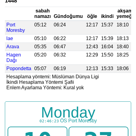
1448
sabah
akşam
namazı
Gündoğumu
öğle
ikindi
yemeği
Port
05:12
06:24
12:17
15:37
18:10
Moresby
lae
05:10
06:22
12:17
15:39
18:13
Arava
05:35
06:47
12:43
16:04
18:40
Hagen
05:20
06:32
12:29
15:50
18:25
Dağı
Popondetta
05:07
06:19
12:13
15:33
18:06
Hesaplama yöntemi: Müslüman Dünya Ligi
İkindi Hesaplama Yöntemi Şafii
Enlem Ayarlama Yöntemi: Kural yok
Monday
ÖS
Port Moresby
02:46:23