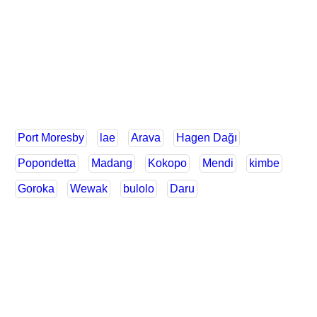
Port Moresby
lae
Arava
Hagen Dağı
Popondetta
Madang
Kokopo
Mendi
kimbe
Goroka
Wewak
bulolo
Daru