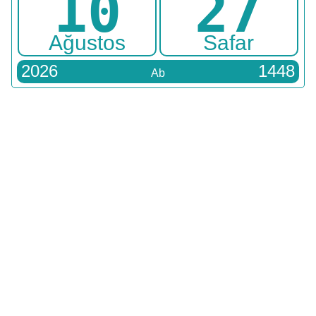
10
27
Ağustos
Safar
2026
1448
Ab