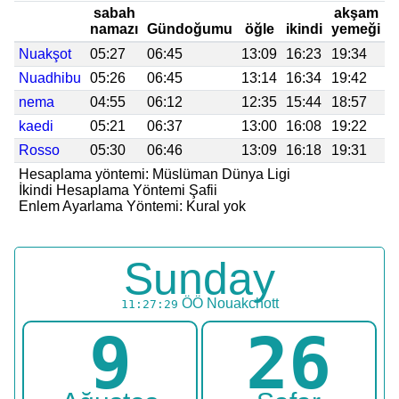
sabah
akşam
namazı
Gündoğumu
öğle
ikindi
yemeği
y
Nuakşot
05:27
06:45
13:09
16:23
19:34
2
Nuadhibu
05:26
06:45
13:14
16:34
19:42
2
nema
04:55
06:12
12:35
15:44
18:57
2
kaedi
05:21
06:37
13:00
16:08
19:22
2
Rosso
05:30
06:46
13:09
16:18
19:31
2
Hesaplama yöntemi: Müslüman Dünya Ligi
İkindi Hesaplama Yöntemi Şafii
Enlem Ayarlama Yöntemi: Kural yok
Sunday
ÖÖ
Nouakchott
11:27:29
9
26