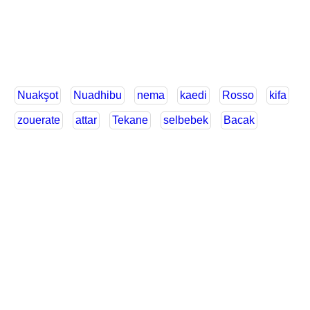
Nuakşot
Nuadhibu
nema
kaedi
Rosso
kifa
zouerate
attar
Tekane
selbebek
Bacak