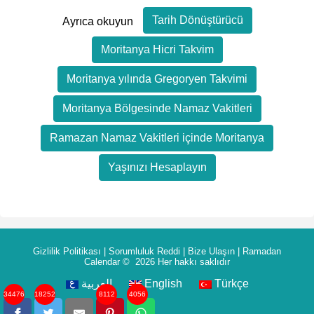
Tarih Dönüştürücü
Ayrıca okuyun
Moritanya Hicri Takvim
Moritanya yılında Gregoryen Takvimi
Moritanya Bölgesinde Namaz Vakitleri
Ramazan Namaz Vakitleri içinde Moritanya
Yaşınızı Hesaplayın
Gizlilik Politikası
|
Sorumluluk Reddi
|
Bize Ulaşın
|
Ramadan
Calendar
© 2026 Her hakkı saklıdır
العربية
English
Türkçe
34476
18252
8112
4056