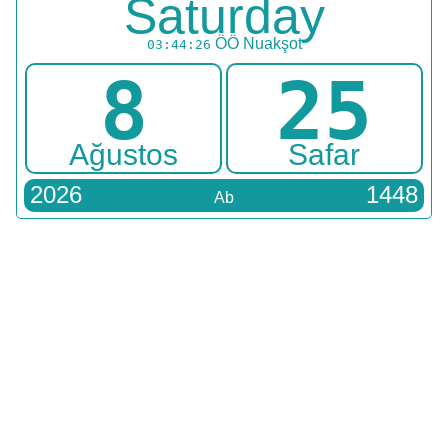
Saturday
ÖÖ
Nuakşot
03:44:26
8
25
Ağustos
Safar
2026
1448
Ab