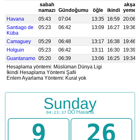
sabah
akşam
namazı
Gündoğumu
öğle
ikindi
yemeğ
Havana
05:43
07:04
13:35
16:59
20:06
Santiago de
05:23
06:42
13:09
16:27
19:36
Küba
Camaguey
05:29
06:48
13:17
16:38
19:46
Holguin
05:23
06:42
13:11
16:30
19:39
Guantanamo
05:20
06:39
13:06
16:25
19:34
Hesaplama yöntemi: Müslüman Dünya Ligi
İkindi Hesaplama Yöntemi Şafii
Enlem Ayarlama Yöntemi: Kural yok
Sunday
ÖÖ
Havana
04:23:37
9
26