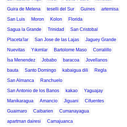
Guira de Melena
teselli del Sur
Guines
artemisa
San Luis
Moron
Kolon
Florida
Sagua la Grande
Trinidad
San Cristobal
Placeta'lar
San Jose de las Lajas
Jaguey Grande
Nuevitas
Yıkımlar
Bartolome Maso
Corralillo
İsa Menendez
Jobabo
baracoa
Jovellanos
bauta
Santo Domingo
kabaigua dili
Regla
San Almanca
Ranchuelo
San Antonio de los Banos
kakao
Yaguajay
Manikaragua
Amancio
Jiguani
Cifuentes
Guaimaro
Caibarien
Cumanayagua
apartman dairesi
Camajuanca