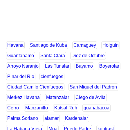
Havana
Santiago de Küba
Camaguey
Holguin
Guantanamo
Santa Clara
Diez de Octubre
Arroyo Naranjo
Las Tunalar
Bayamo
Boyerolar
Pınar del Rio
cienfuegos
Ciudad Camilo Cienfuegos
San Miguel del Padron
Merkez Havana
Matanzalar
Ciego de Avila
Cerro
Manzanillo
Kutsal Ruh
guanabacoa
Palma Soriano
alamar
Kardenalar
La Habana Vieja
Moa
Puerto Padre
kontrast