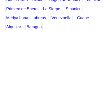
Primero de Enero
La Sierpe
Sibanicu
Medya Luna
abreus
Venezuella
Guane
Alquizar
Baragua