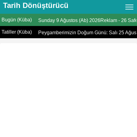
Tarih Dönüştürücü
Bugün (Küba)
Tarih Dönüştürücü
Sunday
9 Ağustos (Ab) 2026Reklam
-
26 Safe
Tatiller (Küba)
Hicri Takvim
Peygamberimizin Doğum Günü: Salı 25 Ağust
Miladi takvim
Hicri ve Miladi Aylar
Yaşınızı Hesaplayın
Hicri Tarih Bugün
İbadet zamanları
Ramazan Namaz Vakitleri
İslami Tatiller
Kıpti Tarihi Dönüştürücü