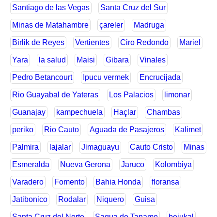
Santiago de las Vegas
Santa Cruz del Sur
Minas de Matahambre
çareler
Madruga
Birlik de Reyes
Vertientes
Ciro Redondo
Mariel
Yara
la salud
Maisi
Gibara
Vinales
Pedro Betancourt
Ipucu vermek
Encrucijada
Rio Guayabal de Yateras
Los Palacios
limonar
Guanajay
kampechuela
Haçlar
Chambas
periko
Rio Cauto
Aguada de Pasajeros
Kalimet
Palmira
lajalar
Jimaguayu
Cauto Cristo
Minas
Esmeralda
Nueva Gerona
Jaruco
Kolombiya
Varadero
Fomento
Bahia Honda
floransa
Jatibonico
Rodalar
Niquero
Guisa
Santa Cruz del Norte
Sagua de Tanamo
bejukal