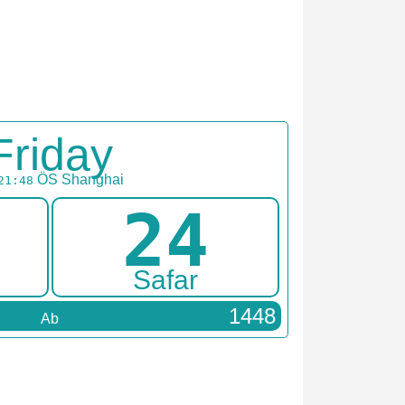
Friday
ÖS
Shanghai
21:48
24
Safar
1448
Ab