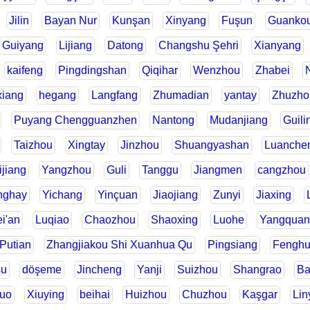
Jilin
Bayan Nur
Kunşan
Xinyang
Fuşun
Guanko
Guiyang
Lijiang
Datong
Changshu Şehri
Xianyang
kaifeng
Pingdingshan
Qiqihar
Wenzhou
Zhabei
xiang
hegang
Langfang
Zhumadian
yantay
Zhuzho
Puyang Chengguanzhen
Nantong
Mudanjiang
Guili
Taizhou
Xingtay
Jinzhou
Shuangyashan
Luanche
jiang
Yangzhou
Guli
Tanggu
Jiangmen
cangzhou
nghay
Yichang
Yinçuan
Jiaojiang
Zunyi
Jiaxing
i'an
Luqiao
Chaozhou
Shaoxing
Luohe
Yangquan
Putian
Zhangjiakou Shi Xuanhua Qu
Pingsiang
Fengh
su
döşeme
Jincheng
Yanji
Suizhou
Shangrao
Ba
uo
Xiuying
beihai
Huizhou
Chuzhou
Kaşgar
Lin