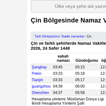
Çin Bölgesinde Namaz Va
Tarih Dönüştürücü
İbadet zamanları
Çin
Çin ve farklı şehirlerde Namaz Vakitl
2026, 24 Safer 1448
sabah
namazı
Gündoğumu
öğ
Şanghay
03:45
05:15
12
Pekin
03:33
05:18
12
Tianjin
03:33
05:17
12
guangzhou
04:39
06:00
12
Shenzhen
04:37
05:58
12
Hesaplama yöntemi: Müslüman Dünya Ligi
İkindi Hesaplama Yöntemi Şafii