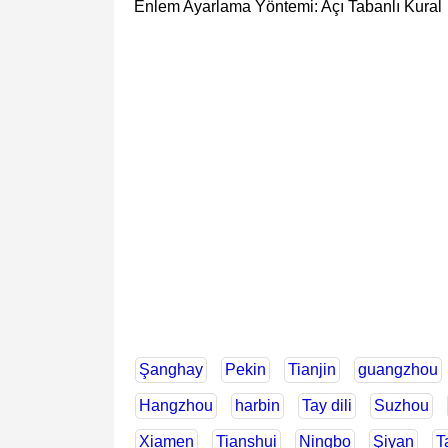
Enlem Ayarlama Yöntemi: Açı Tabanlı Kural
Şanghay
Pekin
Tianjin
guangzhou
Hangzhou
harbin
Tay dili
Suzhou
Xiamen
Tianshui
Ningbo
Şiyan
T