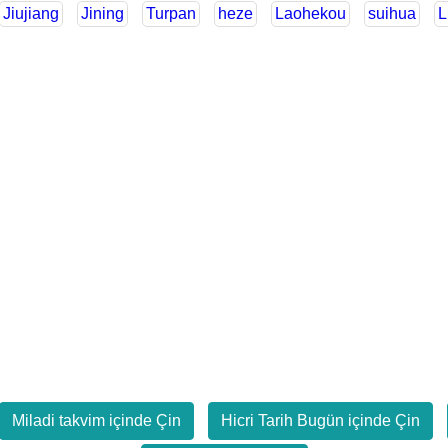
Jiujiang
Jining
Turpan
heze
Laohekou
suihua
L
Miladi takvim içinde Çin
Hicri Tarih Bugün içinde Çin