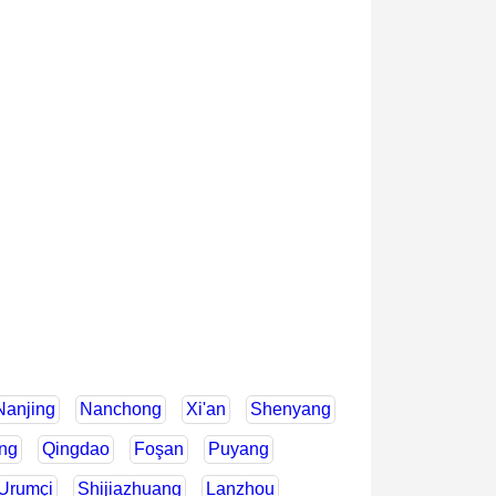
Nanjing
Nanchong
Xi'an
Shenyang
ng
Qingdao
Foşan
Puyang
Urumçi
Shijiazhuang
Lanzhou