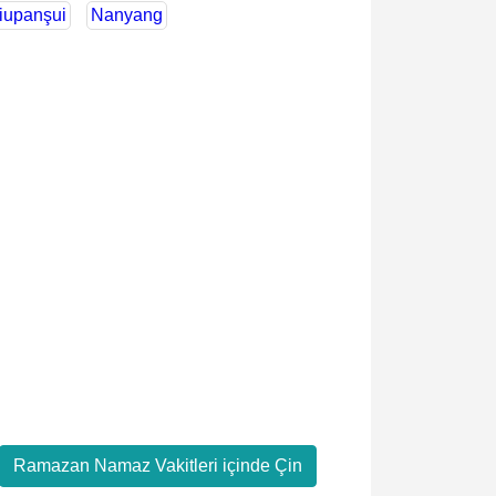
iupanşui
Nanyang
Ramazan Namaz Vakitleri içinde Çin