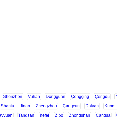
Shenzhen
Vuhan
Dongguan
Çongçing
Çengdu
Shantu
Jinan
Zhengzhou
Çangçun
Dalyan
Kunmi
ayyuan
Tangşan
hefei
Zibo
Zhongshan
Çangşa