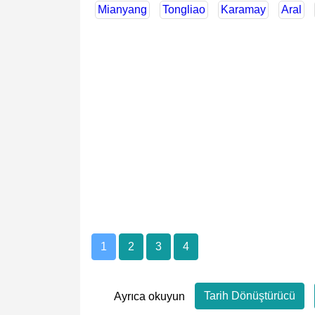
Mianyang
Tongliao
Karamay
Aral
1
2
3
4
Tarih Dönüştürücü
Ayrıca okuyun