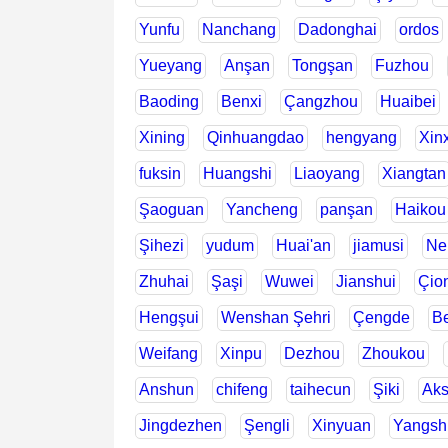
Yunfu
Nanchang
Dadonghai
ordos
Yueyang
Anşan
Tongşan
Fuzhou
Baoding
Benxi
Çangzhou
Huaibei
Xining
Qinhuangdao
hengyang
Xin
fuksin
Huangshi
Liaoyang
Xiangtan
Şaoguan
Yancheng
panşan
Haikou
Şihezi
yudum
Huai'an
jiamusi
Nei
Zhuhai
Şaşi
Wuwei
Jianshui
Çio
Hengşui
Wenshan Şehri
Çengde
Be
Weifang
Xinpu
Dezhou
Zhoukou
Anshun
chifeng
taihecun
Şiki
Ak
Jingdezhen
Şengli
Xinyuan
Yangsh