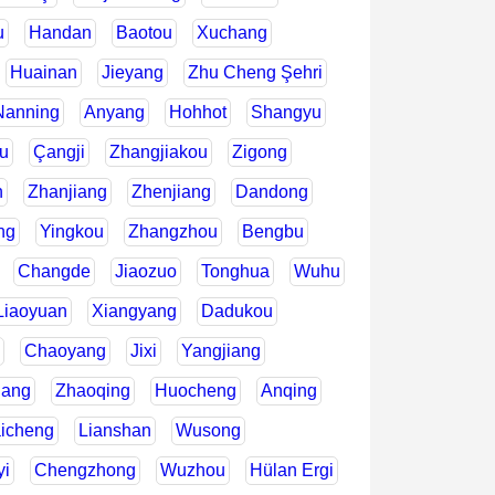
u
Handan
Baotou
Xuchang
Huainan
Jieyang
Zhu Cheng Şehri
Nanning
Anyang
Hohhot
Shangyu
u
Çangji
Zhangjiakou
Zigong
n
Zhanjiang
Zhenjiang
Dandong
ng
Yingkou
Zhangzhou
Bengbu
Changde
Jiaozuo
Tonghua
Wuhu
Liaoyuan
Xiangyang
Dadukou
Chaoyang
Jixi
Yangjiang
uang
Zhaoqing
Huocheng
Anqing
icheng
Lianshan
Wusong
yi
Chengzhong
Wuzhou
Hülan Ergi