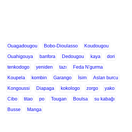
Ouagadougou
Bobo-Dioulasso
Koudougou
Ouahigouya
banfora
Dedougou
kaya
dori
tenkodogo
yeniden
tazı
Feda N'gurma
Koupela
kombin
Garango
İsim
Aslan burcu
Kongoussi
Diapaga
kokologo
zorgo
yako
Cibo
titao
po
Tougan
Boulsa
su kabağı
Busse
Manga