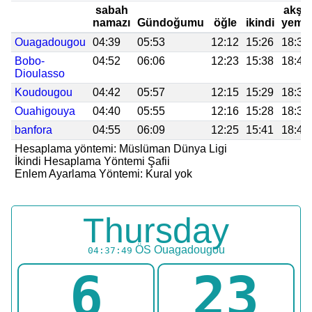
sabah
akşa
namazı
Gündoğumu
öğle
ikindi
yeme
Ouagadougou
04:39
05:53
12:12
15:26
18:31
Bobo-
04:52
06:06
12:23
15:38
18:40
Dioulasso
Koudougou
04:42
05:57
12:15
15:29
18:34
Ouahigouya
04:40
05:55
12:16
15:28
18:36
banfora
04:55
06:09
12:25
15:41
18:41
Hesaplama yöntemi: Müslüman Dünya Ligi
İkindi Hesaplama Yöntemi Şafii
Enlem Ayarlama Yöntemi: Kural yok
Thursday
ÖS
Ouagadougou
04:37:49
6
23