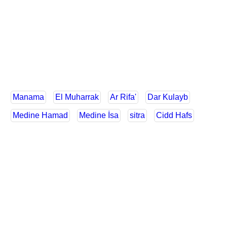
Manama
El Muharrak
Ar Rifa'
Dar Kulayb
Medine Hamad
Medine İsa
sitra
Cidd Hafs