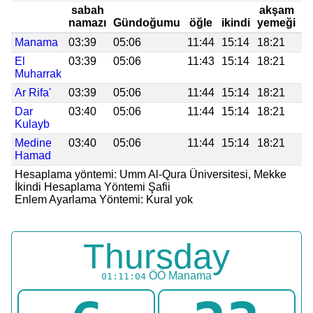
sabah
akşam
namazı
Gündoğumu
öğle
ikindi
yemeği
y
Manama
03:39
05:06
11:44
15:14
18:21
1
El
03:39
05:06
11:43
15:14
18:21
1
Muharrak
Ar Rifa'
03:39
05:06
11:44
15:14
18:21
1
Dar
03:40
05:06
11:44
15:14
18:21
1
Kulayb
Medine
03:40
05:06
11:44
15:14
18:21
1
Hamad
Hesaplama yöntemi: Umm Al-Qura Üniversitesi, Mekke
İkindi Hesaplama Yöntemi Şafii
Enlem Ayarlama Yöntemi: Kural yok
Thursday
ÖÖ
Manama
01:11:04