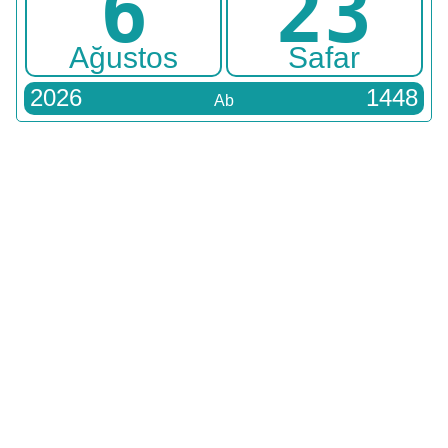
6
23
Ağustos
Safar
2026
1448
Ab