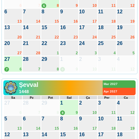
6
7
8
9
10
11
12
6
6
7
8
9
10
11
12
13
14
15
16
17
18
19
13
14
15
16
17
18
19
20
21
22
23
24
25
26
20
21
22
23
24
25
26
27
28
1
2
3
4
5
27
28
29
1
2
3
4
6
7
8
9
10
11
12
7
6
Şevval
Mar 2027
1448
Apr 2027
Sa
Pz
Pzt
Sal
Ça
Per
Cu
27
28
29
1
2
3
4
6
7
8
9
10
11
12
8
5
6
7
8
9
10
11
13
14
15
16
17
18
19
12
13
14
15
16
17
18