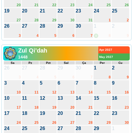
20
21
22
23
24
25
26
19
20
21
22
23
24
25
27
28
29
30
31
1
2
26
27
28
29
30
1
2
3
4
5
6
7
8
9
8
Zul Qi'dah
Apr 2027
1448
May 2027
Sa
Pz
Pzt
Sal
Ça
Per
Cu
26
27
28
29
30
1
2
3
4
5
6
7
8
9
3
4
5
6
7
8
9
10
11
12
13
14
15
16
10
11
12
13
14
15
16
17
18
19
20
21
22
23
17
18
19
20
21
22
23
24
25
26
27
28
29
30
24
25
26
27
28
29
1