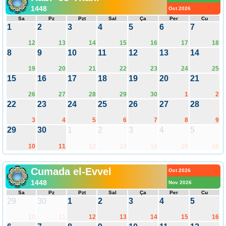
1448
Oct 2026
Sa
Pz
Pzt
Sal
Ça
Per
Cu
1
2
3
4
5
6
7
12
13
14
15
16
17
18
8
9
10
11
12
13
14
19
20
21
22
23
24
25
15
16
17
18
19
20
21
26
27
28
29
30
1
2
22
23
24
25
26
27
28
3
4
5
6
7
8
9
29
30
1
2
3
4
5
10
11
12
13
14
15
16
Cumada el-Evvel
Oct 2026
1448
Nov 2026
Sa
Pz
Pzt
Sal
Ça
Per
Cu
29
30
1
2
3
4
5
10
11
12
13
14
15
16