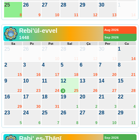
25
26
27
28
29
30
1
8
9
10
11
12
13
14
Rebi'ül-evvel
Aug 2026
1448
Sep 2026
Sa
Pz
Pzt
Sal
Ça
Per
Cu
25
26
27
28
29
30
1
8
9
10
11
12
13
14
2
3
4
5
6
7
8
15
16
17
18
19
20
21
9
10
11
12
13
14
15
22
23
24
25
26
27
28
3
16
17
18
19
20
21
22
29
30
31
1
2
3
4
23
24
25
26
27
28
29
5
6
7
8
9
10
11
Rabi' es-Thānī
Sep 2026