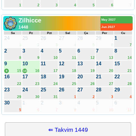
1
2
3
4
5
6
7
Zilhicce
May 2027
1448
Jun 2027
Sa
Pz
Pzt
Sal
Ça
Per
Cu
24
25
26
27
28
29
1
1
2
3
4
5
6
7
2
3
4
5
6
7
8
8
9
10
11
12
13
14
9
10
11
12
13
14
15
15
16
17
18
19
20
21
9
10
16
17
18
19
20
21
22
22
23
24
25
26
27
28
23
24
25
26
27
28
29
29
30
31
1
2
3
4
30
1
2
3
4
5
6
5
6
7
8
9
10
11
⇚ Takvim 1449