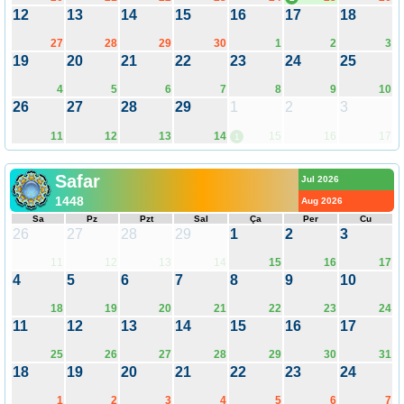
12
13
14
15
16
17
18
27
28
29
30
1
2
3
19
20
21
22
23
24
25
4
5
6
7
8
9
10
26
27
28
29
1
2
3
11
12
13
14
15
16
17
1
Safar
Jul 2026
1448
Aug 2026
Sa
Pz
Pzt
Sal
Ça
Per
Cu
26
27
28
29
1
2
3
11
12
13
14
15
16
17
4
5
6
7
8
9
10
18
19
20
21
22
23
24
11
12
13
14
15
16
17
25
26
27
28
29
30
31
18
19
20
21
22
23
24
1
2
3
4
5
6
7