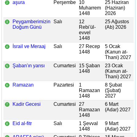
aşura
Perşembe
10
25 Haziran
2
Muharrem
(Haziran)
1448
2026
Peygamberimizin
Salı
12
25 Ağustos
3
Doğum Günü
Rebi'ül-
(Ab) 2026
evvel
1448
İsrail ve Meraaj
Salı
27 Recep
5 Ocak
4
1448
(Kanun at-
Thani) 2027
Şaban'ın yarısı
Cumartesi
15 Şaban
23 Ocak
5
1448
(Kanun at-
Thani) 2027
Ramazan
Pazartesi
1
8 Şubat
6
Ramazan
(Şubat)
1448
2027
Kadir Gecesi
Cumartesi
27
6 Mart
7
Ramazan
(Adar) 2027
1448
Eid al-fitr
Salı
1 Şevval
9 Mart
8
1448
(Adar) 2027