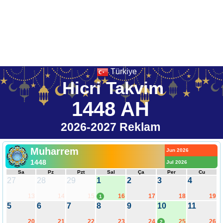
Türkiye
Hicri Takvim
1448 AH
2026-2027 Reklam
Muharrem
Jun 2026
1448
Jul 2026
Sa
Pz
Pzt
Sal
Ça
Per
Cu
27
28
29
1
2
3
4
13
14
15
16
17
18
19
1
5
6
7
8
9
10
11
20
21
22
23
24
25
26
2