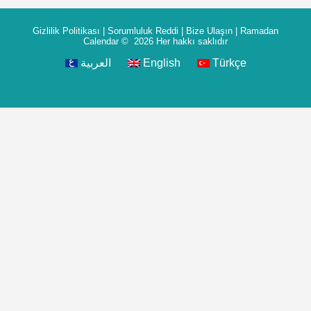
Gizlilik Politikası
|
Sorumluluk Reddi
|
Bize Ulaşın
|
Ramadan
Calendar
© 2026 Her hakkı saklıdır
العربية
English
Türkçe