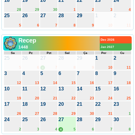
18
19
20
21
22
23
24
28
29
30
1
2
3
4
25
26
27
28
29
1
2
5
6
7
8
9
10
11
Recep
Dec 2026
1448
Jan 2027
Sa
Pz
Pzt
Sal
Ça
Per
Cu
25
26
27
28
29
1
2
5
6
7
8
9
10
11
4
3
4
5
6
7
8
9
12
13
14
15
16
17
18
10
11
12
13
14
15
16
19
20
21
22
23
24
25
17
18
19
20
21
22
23
26
27
28
29
30
31
1
24
25
26
27
28
29
30
2
3
4
5
6
7
8
4