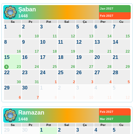
Şaban
Jan 2027
1448
Feb 2027
Sa
Pz
Pzt
Sal
Ça
Per
Cu
1
2
3
4
5
6
7
9
10
11
12
13
14
15
8
9
10
11
12
13
14
16
17
18
19
20
21
22
15
16
17
18
19
20
21
23
24
25
26
27
28
29
5
22
23
24
25
26
27
28
30
31
1
2
3
4
5
29
30
1
2
3
4
5
6
7
8
9
10
11
12
Ramazan
Feb 2027
1448
Mar 2027
Sa
Pz
Pzt
Sal
Ça
Per
Cu
29
30
1
2
3
4
5