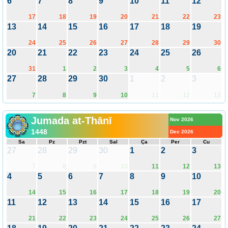
6
7
8
9
10
11
12
17
18
19
20
21
22
23
13
14
15
16
17
18
19
24
25
26
27
28
29
30
20
21
22
23
24
25
26
31
1
2
3
4
5
6
27
28
29
30
1
2
3
7
8
9
10
11
12
13
Jumada at-Thānī
Nov 2026
1448
Dec 2026
Sa
Pz
Pzt
Sal
Ça
Per
Cu
27
28
29
30
1
2
3
7
8
9
10
11
12
13
4
5
6
7
8
9
10
14
15
16
17
18
19
20
11
12
13
14
15
16
17
21
22
23
24
25
26
27