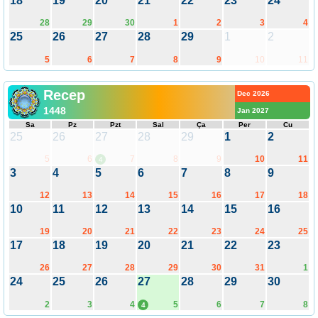
18
19
20
21
22
23
24
28
29
30
1
2
3
4
25
26
27
28
29
1
2
5
6
7
8
9
10
11
Recep
Dec 2026
1448
Jan 2027
Sa
Pz
Pzt
Sal
Ça
Per
Cu
25
26
27
28
29
1
2
5
6
7
8
9
10
11
4
3
4
5
6
7
8
9
12
13
14
15
16
17
18
10
11
12
13
14
15
16
19
20
21
22
23
24
25
17
18
19
20
21
22
23
26
27
28
29
30
31
1
24
25
26
27
28
29
30
2
3
4
5
6
7
8
4