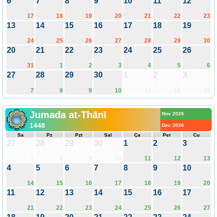
6
7
8
9
10
11
12
17
18
19
20
21
22
23
13
14
15
16
17
18
19
24
25
26
27
28
29
30
20
21
22
23
24
25
26
31
1
2
3
4
5
6
27
28
29
30
1
2
3
7
8
9
10
11
12
13
Jumada at-Thānī
Nov 2026
1448
Dec 2026
Sa
Pz
Pzt
Sal
Ça
Per
Cu
27
28
29
30
1
2
3
7
8
9
10
11
12
13
4
5
6
7
8
9
10
14
15
16
17
18
19
20
11
12
13
14
15
16
17
21
22
23
24
25
26
27