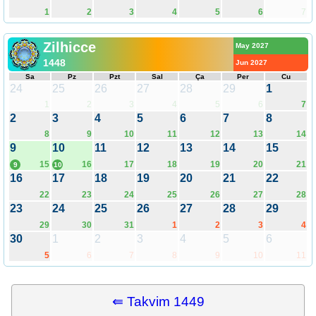
1
2
3
4
5
6
7
Zilhicce
May 2027
1448
Jun 2027
Sa
Pz
Pzt
Sal
Ça
Per
Cu
24
25
26
27
28
29
1
1
2
3
4
5
6
7
2
3
4
5
6
7
8
8
9
10
11
12
13
14
9
10
11
12
13
14
15
15
16
17
18
19
20
21
9
10
16
17
18
19
20
21
22
22
23
24
25
26
27
28
23
24
25
26
27
28
29
29
30
31
1
2
3
4
30
1
2
3
4
5
6
5
6
7
8
9
10
11
⇚ Takvim 1449