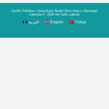
Gizlilik Politikası
|
Sorumluluk Reddi
|
Bize Ulaşın
|
Ramadan
Calendar
© 2026 Her hakkı saklıdır
العربية
English
Türkçe