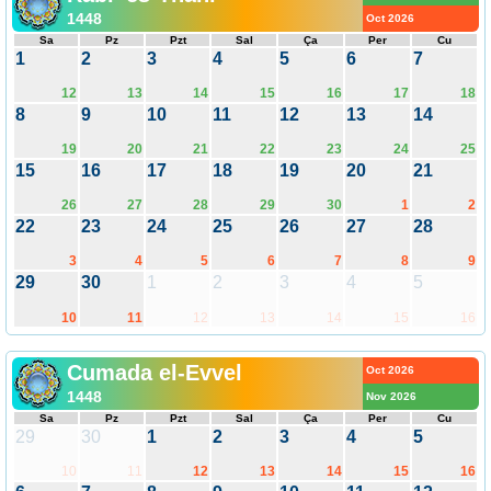
1448
Oct 2026
Sa
Pz
Pzt
Sal
Ça
Per
Cu
1
2
3
4
5
6
7
12
13
14
15
16
17
18
8
9
10
11
12
13
14
19
20
21
22
23
24
25
15
16
17
18
19
20
21
26
27
28
29
30
1
2
22
23
24
25
26
27
28
3
4
5
6
7
8
9
29
30
1
2
3
4
5
10
11
12
13
14
15
16
Cumada el-Evvel
Oct 2026
1448
Nov 2026
Sa
Pz
Pzt
Sal
Ça
Per
Cu
29
30
1
2
3
4
5
10
11
12
13
14
15
16