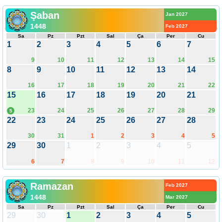
Şaban
Jan 2027
1448
Feb 2027
Sa
Pz
Pzt
Sal
Ça
Per
Cu
1
2
3
4
5
6
7
9
10
11
12
13
14
15
8
9
10
11
12
13
14
16
17
18
19
20
21
22
15
16
17
18
19
20
21
23
24
25
26
27
28
29
5
22
23
24
25
26
27
28
30
31
1
2
3
4
5
29
30
1
2
3
4
5
6
7
8
9
10
11
12
Ramazan
Feb 2027
1448
Mar 2027
Sa
Pz
Pzt
Sal
Ça
Per
Cu
29
30
1
2
3
4
5