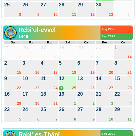
25
26
27
28
29
30
1
8
9
10
11
12
13
14
Rebi'ül-evvel
Aug 2026
1448
Sep 2026
Sa
Pz
Pzt
Sal
Ça
Per
Cu
25
26
27
28
29
30
1
8
9
10
11
12
13
14
2
3
4
5
6
7
8
15
16
17
18
19
20
21
9
10
11
12
13
14
15
22
23
24
25
26
27
28
3
16
17
18
19
20
21
22
29
30
31
1
2
3
4
23
24
25
26
27
28
29
5
6
7
8
9
10
11
Rabi' es-Thānī
Sep 2026