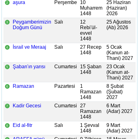
aşura
Perşembe
10
25 Haziran
2
Muharrem
(Haziran)
1448
2026
Peygamberimizin
Salı
12
25 Ağustos
3
Doğum Günü
Rebi'ül-
(Ab) 2026
evvel
1448
İsrail ve Meraaj
Salı
27 Recep
5 Ocak
4
1448
(Kanun at-
Thani) 2027
Şaban'ın yarısı
Cumartesi
15 Şaban
23 Ocak
5
1448
(Kanun at-
Thani) 2027
Ramazan
Pazartesi
1
8 Şubat
6
Ramazan
(Şubat)
1448
2027
Kadir Gecesi
Cumartesi
27
6 Mart
7
Ramazan
(Adar) 2027
1448
Eid al-fitr
Salı
1 Şevval
9 Mart
8
1448
(Adar) 2027