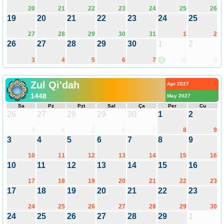
20
21
22
23
24
25
26
19
20
21
22
23
24
25
27
28
29
30
31
1
2
26
27
28
29
30
1
2
3
4
5
6
7
8
9
8
Zul Qi'dah
Apr 2027
1448
May 2027
Sa
Pz
Pzt
Sal
Ça
Per
Cu
26
27
28
29
30
1
2
3
4
5
6
7
8
9
3
4
5
6
7
8
9
10
11
12
13
14
15
16
10
11
12
13
14
15
16
17
18
19
20
21
22
23
17
18
19
20
21
22
23
24
25
26
27
28
29
30
24
25
26
27
28
29
1