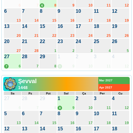
6
7
8
9
10
11
12
6
6
7
8
9
10
11
12
13
14
15
16
17
18
19
13
14
15
16
17
18
19
20
21
22
23
24
25
26
20
21
22
23
24
25
26
27
28
1
2
3
4
5
27
28
29
1
2
3
4
6
7
8
9
10
11
12
7
6
Şevval
Mar 2027
1448
Apr 2027
Sa
Pz
Pzt
Sal
Ça
Per
Cu
27
28
29
1
2
3
4
6
7
8
9
10
11
12
8
5
6
7
8
9
10
11
13
14
15
16
17
18
19
12
13
14
15
16
17
18