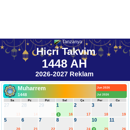
Tanzanya
Hicri Takvim
1448 AH
2026-2027 Reklam
Muharrem
Jun 2026
1448
Jul 2026
Sa
Pz
Pzt
Sal
Ça
Per
Cu
27
28
29
1
2
3
4
13
14
15
16
17
18
19
1
5
6
7
8
9
10
11
20
21
22
23
24
25
26
2