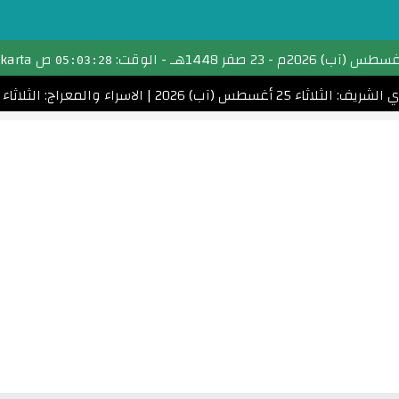
تحويل التاريخ
-
23 صفر 1448هـ
- الوقت:
ص Jakarta
05:03:29
التقويم الهجري
: الثلاثاء 25 أغسطس (آب) 2026
|
الاسراء والمعراج: الثلاثاء 5 يناير (كانون الثاني) 2027
التقويم الميلادي
الأشهر الهجرية والميلادية
احسب عمرك
التاريخ الهجري اليوم
مواقيت الصلاة
امساكية رمضان
الأعياد الإسلامية
تحويل التاريخ القبطي