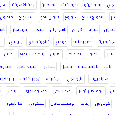
نجاي
بوروكيرتو
بورواكارتا
لوا جنان
بيماتانغسيانتار
سيب
نج
تانجونج بينانج
كوروج
لابوان باجو
سيبينونج
ماديون
نجاران
سيرانج
لاوانج
باسوروان
سنغال
بيربونجان
باس
يكامبيك
وغورونتالو
دوماي
تانجونجبالاي
باريباري
سي
اران
بالوبو
تيلوكناغا
أنغاران
رانجكاسبيتونج
كلاتن
باتي
باياكومبوه
بانجيل
سيباتان
تيبينغ تنغي
كيدون
سايتوريوب
بانيوانجي
سيكارانج
أرجوينانغون
برابومول
ان
سوميدانج أوتارا
بوكيتينجي
دوكوهتوري
تاراكان
س
كودوس
رعاية
لوكسيوماوي
سيكوروج
كارتاسورا