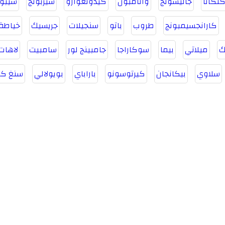
نكانا
جاليسونج
واتامبون
كيدونغوارو
سيربونج
سيبول
كارانجسيمبونج
طروب
باتو
سنجيلات
جريسيك
خياطة
ك
ميلاتي
بيما
سوكاراجا
جامبينج لور
سامبيت
لاهات
سلاوي
بيكانجان
كيرتوسونو
باراباي
بويولالي
سنغ كا