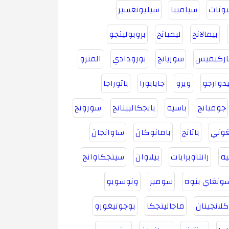
وتات
سيامبيا
سيليونغسير
بيمالانج
ليمبانج
بروبولينجو
اركيميس
سوريانج
بورودادي
المترو
دوارجو
ويرو
جايابورا
باتوراجا
جومبانج
باسيه
بانجكالبينانج
سورونج
غوني
باتانج
بامانوكان
ساوانجان
يه
رانتاوبرابات
بيلاوان
سينجكاوانج
ونغاي بنوه
سومبر
ونوسوبو
كلانجينان
ماجالينجكا
بوجونيغورو