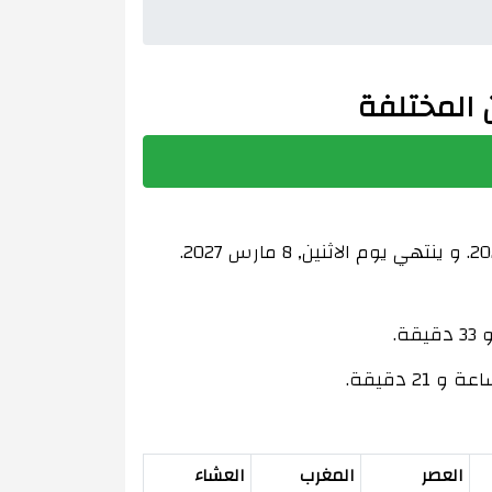
شهر رمضان هذا العام ، 2027 الميلادي ، 1448 الهجري ، في جاكرتا ، أندونيسيا يبدأ في الاثنين, 8 فبراير 2027. و ينتهي يوم الاثنين, 8 مارس 2027.
العصر
المغرب
العشاء