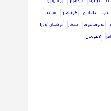
جا
جينتينج
جيدانجان
بونوروجو
 على
جاتبارانج
كونينغان
سراجين
تولونغاغونغ
منكار
تولانجان أوتارا
نغ
لامونجان