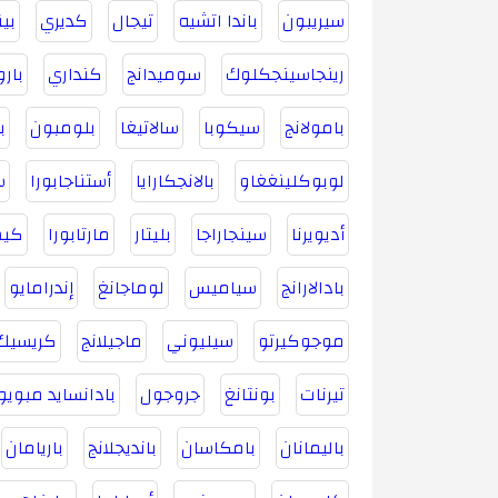
سيريبون
باندا اتشيه
تيجال
كديري
بي
رينجاسينجكلوك
سوميدانج
كنداري
بارو
بامولانج
سيكوبا
سالاتيغا
بلومبون
ب
لوبوكلينغغاو
بالانجكارايا
أستناجابورا
س
أديويرنا
سينجاراجا
بليتار
مارتابورا
كيس
بادالارانج
سياميس
لوماجانغ
إندرامايو
موجوكيرتو
سيليوني
ماجيلانج
كريسيك
تيرنات
بونتانغ
جروجول
بادانسايد مبويو
باليمانان
بامكاسان
بانديجلانج
باريامان