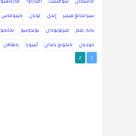
كاسيحان
سومينيب
أمباراوا
مارغاهيوك
سيرانجانغ هيلير
إندي
توبان
كيبوماس
باجار علم
ميرتويودان
بوندوسو
نجانجو
جوديان
تانجونج باندان
أبيبورا
بانغالان
2
1