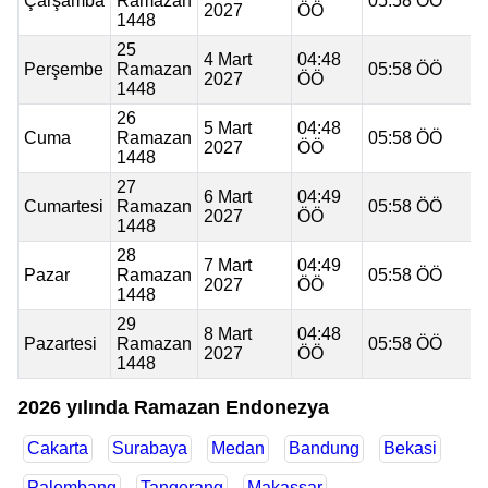
Çarşamba
Ramazan
05:58 ÖÖ
2027
ÖÖ
1448
25
4 Mart
04:48
Perşembe
Ramazan
05:58 ÖÖ
2027
ÖÖ
1448
26
5 Mart
04:48
Cuma
Ramazan
05:58 ÖÖ
2027
ÖÖ
1448
27
6 Mart
04:49
Cumartesi
Ramazan
05:58 ÖÖ
2027
ÖÖ
1448
28
7 Mart
04:49
Pazar
Ramazan
05:58 ÖÖ
2027
ÖÖ
1448
29
8 Mart
04:48
Pazartesi
Ramazan
05:58 ÖÖ
2027
ÖÖ
1448
2026 yılında Ramazan Endonezya
Cakarta
Surabaya
Medan
Bandung
Bekasi
Palembang
Tangerang
Makassar