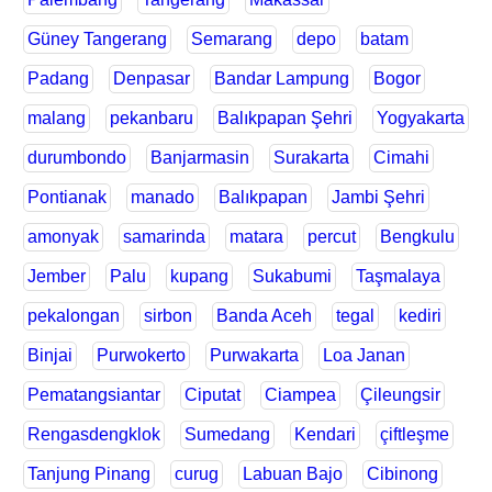
Güney Tangerang
Semarang
depo
batam
Padang
Denpasar
Bandar Lampung
Bogor
malang
pekanbaru
Balıkpapan Şehri
Yogyakarta
durumbondo
Banjarmasin
Surakarta
Cimahi
Pontianak
manado
Balıkpapan
Jambi Şehri
amonyak
samarinda
matara
percut
Bengkulu
Jember
Palu
kupang
Sukabumi
Taşmalaya
pekalongan
sirbon
Banda Aceh
tegal
kediri
Binjai
Purwokerto
Purwakarta
Loa Janan
Pematangsiantar
Ciputat
Ciampea
Çileungsir
Rengasdengklok
Sumedang
Kendari
çiftleşme
Tanjung Pinang
curug
Labuan Bajo
Cibinong