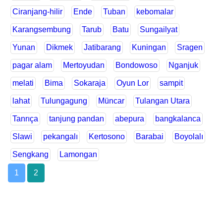
Ciranjang-hilir
Ende
Tuban
kebomalar
Karangsembung
Tarub
Batu
Sungailyat
Yunan
Dikmek
Jatibarang
Kuningan
Sragen
pagar alam
Mertoyudan
Bondowoso
Nganjuk
melati
Bima
Sokaraja
Oyun Lor
sampit
lahat
Tulungagung
Müncar
Tulangan Utara
Tanrıça
tanjung pandan
abepura
bangkalanca
Slawi
pekangalı
Kertosono
Barabai
Boyolalı
Sengkang
Lamongan
1
2