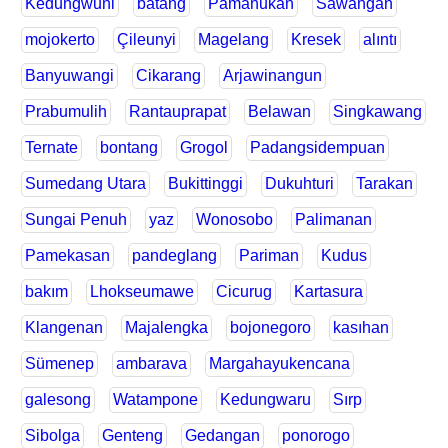
Kedungwuni
batang
Pamanukan
Sawangan
mojokerto
Çileunyi
Magelang
Kresek
alıntı
Banyuwangi
Cikarang
Arjawinangun
Prabumulih
Rantauprapat
Belawan
Singkawang
Ternate
bontang
Grogol
Padangsidempuan
Sumedang Utara
Bukittinggi
Dukuhturi
Tarakan
Sungai Penuh
yaz
Wonosobo
Palimanan
Pamekasan
pandeglang
Pariman
Kudus
bakım
Lhokseumawe
Cicurug
Kartasura
Klangenan
Majalengka
bojonegoro
kasıhan
Sümenep
ambarava
Margahayukencana
galesong
Watampone
Kedungwaru
Sırp
Sibolga
Genteng
Gedangan
ponorogo