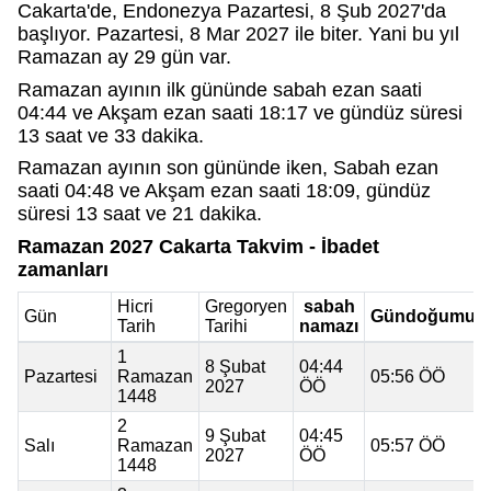
Cakarta'de, Endonezya Pazartesi, 8 Şub 2027'da
başlıyor. Pazartesi, 8 Mar 2027 ile biter. Yani bu yıl
Ramazan ay 29 gün var.
Ramazan ayının ilk gününde sabah ezan saati
04:44 ve Akşam ezan saati 18:17 ve gündüz süresi
13 saat ve 33 dakika.
Ramazan ayının son gününde iken, Sabah ezan
saati 04:48 ve Akşam ezan saati 18:09, gündüz
süresi 13 saat ve 21 dakika.
Ramazan 2027 Cakarta Takvim - İbadet
zamanları
Hicri
Gregoryen
sabah
Gün
Gündoğumu
Tarih
Tarihi
namazı
1
8 Şubat
04:44
Pazartesi
Ramazan
05:56 ÖÖ
2027
ÖÖ
1448
2
9 Şubat
04:45
Salı
Ramazan
05:57 ÖÖ
2027
ÖÖ
1448