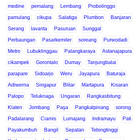
medine
pemalang
Lembang
Probolinggo
pamulang
cikupa
Salatiga
Plumbon
Banjaran
Serang
lavanta
Pasuruan
Sunggal
Perbaungan
Pasarkemiler
soreang
Purwodadi
Metro
Lubuklinggau
Palangkaraya
Astanajapura
cikampek
Gorontalo
Dumay
Tanjungbalai
parapare
Sidoarjo
Weru
Jayapura
Baturaja
Adiwerna
Singapur
Blitar
Martapura
Kisaran
Palopo
Teluknaga
Ungaran
Rangkasbitung
Klaten
Jombang
Paşa
Pangkalpinang
sorong
Padalarang
Ciamis
Lumajang
Indramayu
Pati
Payakumbuh
Bangil
Sepatan
Tebingtinggi