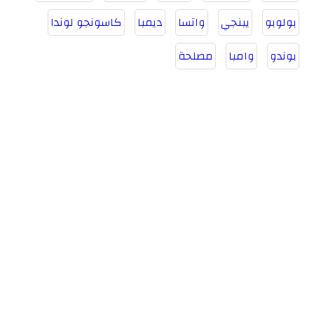
بولوبو
يبنجي
واتسا
ديمبا
كاسونجو لوندا
بوندو
وامبا
مصلحة