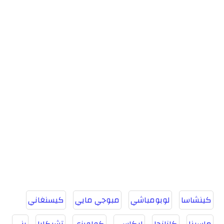
كينشاسا
لوبومباشي
مبوجي مايي
كيسنغاني