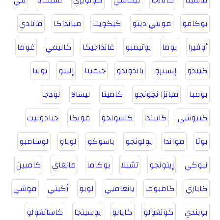
ماسينا
كانانجا
ليكاسي
كولويزي
تشيكابا
بني
بوكافو
مويني ديتو
كيكويت
مبانداكا
ماتادي
أوفيرا
بوما
بوتيمبو
غانداجيكا
كاليمي
غوما
كيندو
إيسيرو
باندوندو
جيمينا
إليبو
بونيا
بومبا
مبانزا نجونجو
كامينا
ليسالا
لودجا
كيبوشي
كابيندا
كاسونجو
مويكا
جبادوليت
بوتا
مواندا
بولونجو
باسوكو
لوباو
لوسامبو
نيوكي
إينونجو
تشيلا
بوكاما
مانغاي
كامبين
كاباري
كامبوف
يانغامبي
لوبو
أكيتي
موشي
بويندي
كونغولو
كابالو
بوسينجا
كاسانغولو