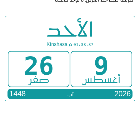
الأحد
م
Kinshasa
01:38:37
26
9
أغسطس
صفر
1448
2026
آب