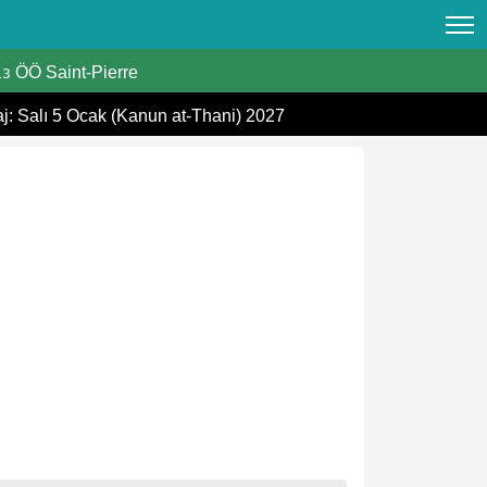
ÖÖ Saint-Pierre
13
aj: Salı 5 Ocak (Kanun at-Thani) 2027