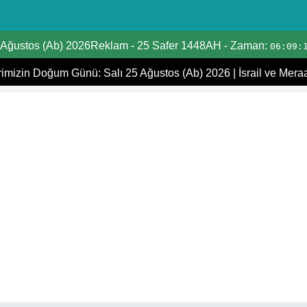
Tarih Dönüştürücü
 Ağustos (Ab) 2026Reklam
-
25 Safer 1448AH
- Zaman:
06:09:
Hicri Takvim
mizin Doğum Günü: Salı 25 Ağustos (Ab) 2026
|
İsrail ve Mera
Miladi takvim
Hicri ve Miladi Aylar
Yaşınızı Hesaplayın
Hicri Tarih Bugün
İbadet zamanları
Ramazan Namaz Vakitleri
İslami Tatiller
Kıpti Tarihi Dönüştürücü