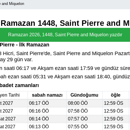
e and Miquelon
e Ramazan 1448, Saint Pierre and 
Ramazan 2026, 1448, Saint Pierre and Miquelon yazdır
Pierre - İlk Ramazan
Hicri, Saint Pierre'de, Saint Pierre and Miquelon Pazart
 ay 29 gün var.
saati 06:17 ve Akşam ezan saati 17:59 ve gündüz süres
h ezan saati 05:31 ve Akşam ezan saati 18:40, gündüz s
İbadet zamanları
yen Tarihi
sabah namazı
Gündoğumu
öğle
t 2027
06:17 ÖÖ
08:00 ÖÖ
12:59 ÖS
t 2027
06:16 ÖÖ
07:58 ÖÖ
12:59 ÖS
at 2027
06:14 ÖÖ
07:57 ÖÖ
12:59 ÖS
at 2027
06:13 ÖÖ
07:55 ÖÖ
12:59 ÖS