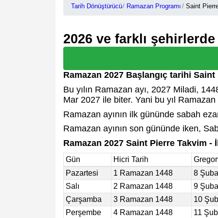
Tarih Dönüştürücü
Ramazan Programı
Saint Pierr
2026 ve farklı şehirlerd
Ramazan 2027 Başlangıç tarihi Saint 
Bu yılın Ramazan ayı, 2027 Miladi, 1448 
Mar 2027 ile biter. Yani bu yıl Ramazan
Ramazan ayının ilk gününde sabah ezan 
Ramazan ayının son gününde iken, Saba
Ramazan 2027 Saint Pierre Takvim - 
Gün
Hicri Tarih
Gregor
Pazartesi
1 Ramazan 1448
8 Şuba
Salı
2 Ramazan 1448
9 Şuba
Çarşamba
3 Ramazan 1448
10 Şub
Perşembe
4 Ramazan 1448
11 Şub