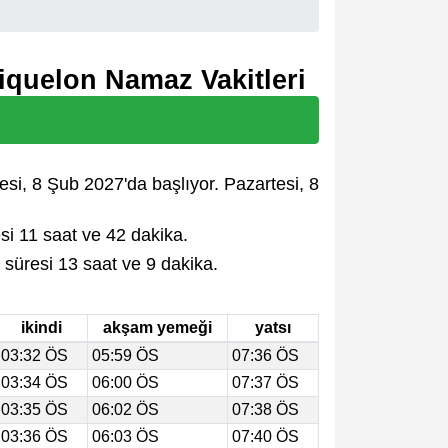
Miquelon Namaz Vakitleri
esi, 8 Şub 2027'da başlıyor. Pazartesi, 8
i 11 saat ve 42 dakika.
üresi 13 saat ve 9 dakika.
ikindi
akşam yemeği
yatsı
03:32 ÖS
05:59 ÖS
07:36 ÖS
03:34 ÖS
06:00 ÖS
07:37 ÖS
03:35 ÖS
06:02 ÖS
07:38 ÖS
03:36 ÖS
06:03 ÖS
07:40 ÖS