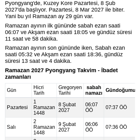
Pyongyang'de, Kuzey Kore Pazartesi, 8 Şub
2027'da başlıyor. Pazartesi, 8 Mar 2027 ile biter.
Yani bu yıl Ramazan ay 29 gün var.
Ramazan ayının ilk gününde sabah ezan saati
06:07 ve Akşam ezan saati 18:05 ve gündüz süresi
11 saat ve 58 dakika.
Ramazan ayının son gününde iken, Sabah ezan
saati 05:32 ve Akşam ezan saati 18:36, gündüz
süresi 13 saat ve 4 dakika.
Ramazan 2027 Pyongyang Takvim - İbadet
zamanları
Hicri
Gregoryen
sabah
Gün
Gündoğumu
Tarih
Tarihi
namazı
1
8 Şubat
06:07
Pazartesi
Ramazan
07:37 ÖÖ
2027
ÖÖ
1448
2
9 Şubat
06:06
Salı
Ramazan
07:36 ÖÖ
2027
ÖÖ
1448