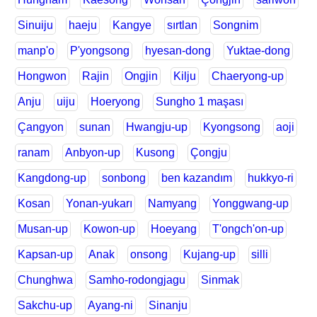
Sinuiju
haeju
Kangye
sırtlan
Songnim
manp'o
P'yongsong
hyesan-dong
Yuktae-dong
Hongwon
Rajin
Ongjin
Kilju
Chaeryong-up
Anju
uiju
Hoeryong
Sungho 1 maşası
Çangyon
sunan
Hwangju-up
Kyongsong
aoji
ranam
Anbyon-up
Kusong
Çongju
Kangdong-up
sonbong
ben kazandım
hukkyo-ri
Kosan
Yonan-yukarı
Namyang
Yonggwang-up
Musan-up
Kowon-up
Hoeyang
T'ongch'on-up
Kapsan-up
Anak
onsong
Kujang-up
silli
Chunghwa
Samho-rodongjagu
Sinmak
Sakchu-up
Ayang-ni
Sinanju