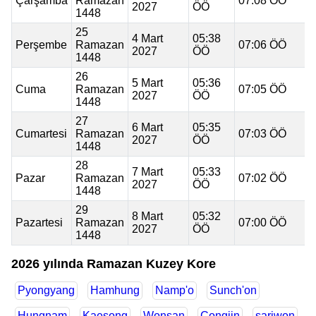
Çarşamba
Ramazan
07:08 ÖÖ
2027
ÖÖ
1448
25
4 Mart
05:38
Perşembe
Ramazan
07:06 ÖÖ
2027
ÖÖ
1448
26
5 Mart
05:36
Cuma
Ramazan
07:05 ÖÖ
2027
ÖÖ
1448
27
6 Mart
05:35
Cumartesi
Ramazan
07:03 ÖÖ
2027
ÖÖ
1448
28
7 Mart
05:33
Pazar
Ramazan
07:02 ÖÖ
2027
ÖÖ
1448
29
8 Mart
05:32
Pazartesi
Ramazan
07:00 ÖÖ
2027
ÖÖ
1448
2026 yılında Ramazan Kuzey Kore
Pyongyang
Hamhung
Namp'o
Sunch'on
Hungnam
Kaesong
Wonsan
Çongjin
sariwon