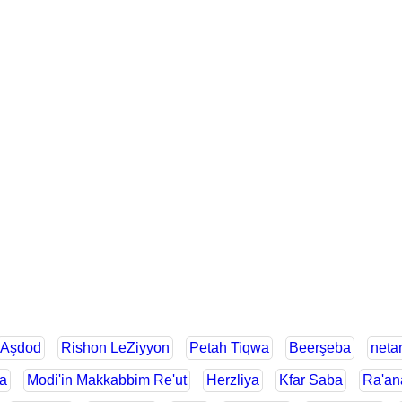
Aşdod
Rishon LeZiyyon
Petah Tiqwa
Beerşeba
neta
a
Modi'in Makkabbim Re'ut
Herzliya
Kfar Saba
Ra'an