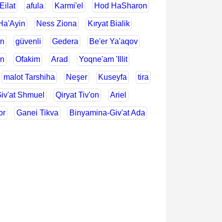
Eilat
afula
Karmi'el
Hod HaSharon
Ha'Ayin
Ness Ziona
Kıryat Bialik
n
güvenli
Gedera
Be'er Ya'aqov
on
Ofakim
Arad
Yoqne'am 'Illit
malot Tarshiha
Neşer
Kuseyfa
tira
iv'at Shmuel
Qiryat Tiv'on
Ariel
or
Ganei Tikva
Binyamina-Giv'at Ada