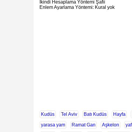
İkindi Hesaplama Yöntemi Şafii
Enlem Ayarlama Yöntemi: Kural yok
Kudüs
Tel Aviv
Batı Kudüs
Hayfa
yarasa yam
Ramat Gan
Aşkelon
yaf