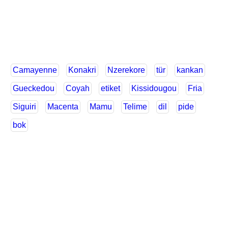
Camayenne
Konakri
Nzerekore
tür
kankan
Gueckedou
Coyah
etiket
Kissidougou
Fria
Siguiri
Macenta
Mamu
Telime
dil
pide
bok