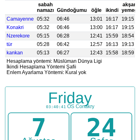
sabah
akşam
namazı
Gündoğumu
öğle
ikindi
yemeği
Camayenne
05:32
06:46
13:01
16:17
19:15
Konakri
05:32
06:46
13:00
16:17
19:15
Nzerekore
05:15
06:28
12:41
15:59
18:54
tür
05:28
06:42
12:57
16:13
19:13
kankan
05:13
06:27
12:43
15:58
18:59
Hesaplama yöntemi: Müslüman Dünya Ligi
İkindi Hesaplama Yöntemi Şafii
Enlem Ayarlama Yöntemi: Kural yok
Friday
ÖS
Conakry
03:40:41
7
24