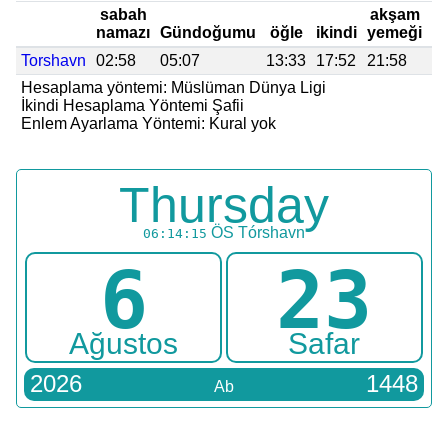
sabah
akşam
namazı
Gündoğumu
öğle
ikindi
yemeği
y
Torshavn
02:58
05:07
13:33
17:52
21:58
23
Hesaplama yöntemi: Müslüman Dünya Ligi
İkindi Hesaplama Yöntemi Şafii
Enlem Ayarlama Yöntemi: Kural yok
Thursday
ÖS
Tórshavn
06:14:15
6
23
Ağustos
Safar
2026
1448
Ab