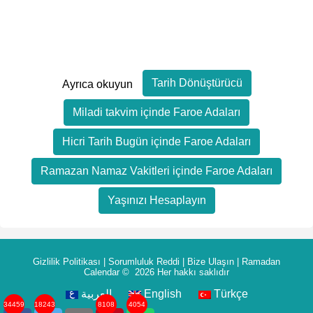
Tarih Dönüştürücü
Ayrıca okuyun
Miladi takvim içinde Faroe Adaları
Hicri Tarih Bugün içinde Faroe Adaları
Ramazan Namaz Vakitleri içinde Faroe Adaları
Yaşınızı Hesaplayın
Gizlilik Politikası
|
Sorumluluk Reddi
|
Bize Ulaşın
|
Ramadan
Calendar
© 2026 Her hakkı saklıdır
العربية
English
Türkçe
34459
18243
8108
4054