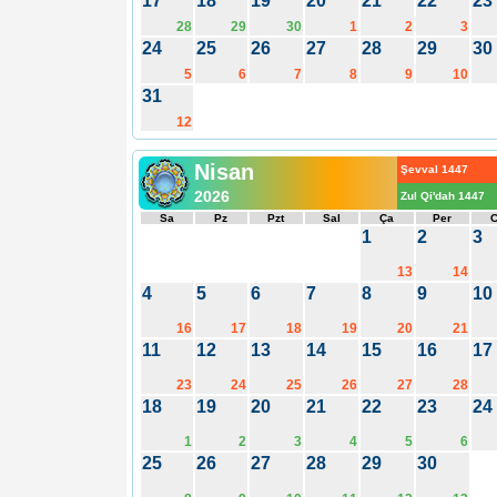
17
18
19
20
21
22
23
28
29
30
1
2
3
24
25
26
27
28
29
30
5
6
7
8
9
10
31
12
Nisan
Şevval 1447
2026
Zul Qi'dah 1447
Sa
Pz
Pzt
Sal
Ça
Per
1
2
3
13
14
4
5
6
7
8
9
10
16
17
18
19
20
21
11
12
13
14
15
16
17
23
24
25
26
27
28
18
19
20
21
22
23
24
1
2
3
4
5
6
25
26
27
28
29
30