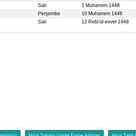
Salı
1 Muharrem 1448
Perşembe
10 Muharrem 1448
Salı
12 Rebi'ül-evvel 1448
üştürücü
Hicri Takvim içinde Faroe Adaları
Hicri Tarih