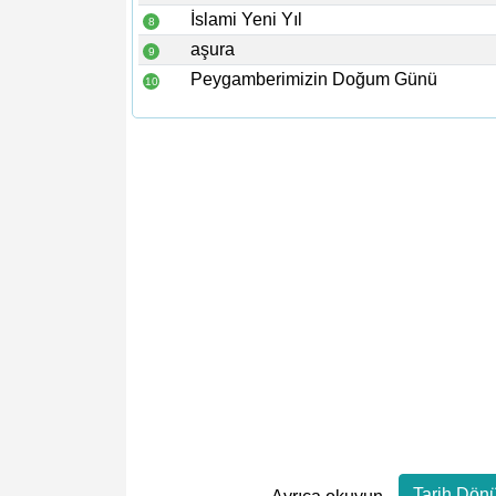
İslami Yeni Yıl
8
aşura
9
Peygamberimizin Doğum Günü
10
Tarih Dön