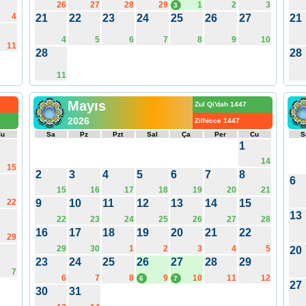
26
27
28
29
1
2
3
3
4
21
22
23
24
25
26
27
21
4
5
6
7
8
9
10
11
28
28
11
Mayıs
Zul Qi'dah 1447
2026
Zilhicce 1447
Cu
Sa
Pz
Pzt
Sal
Ça
Per
Cu
S
1
14
15
2
3
4
5
6
7
8
6
15
16
17
18
19
20
21
22
9
10
11
12
13
14
15
13
22
23
24
25
26
27
28
16
17
18
19
20
21
22
29
29
30
1
2
3
4
5
20
23
24
25
26
27
28
29
7
6
7
8
9
10
11
12
6
7
27
30
31