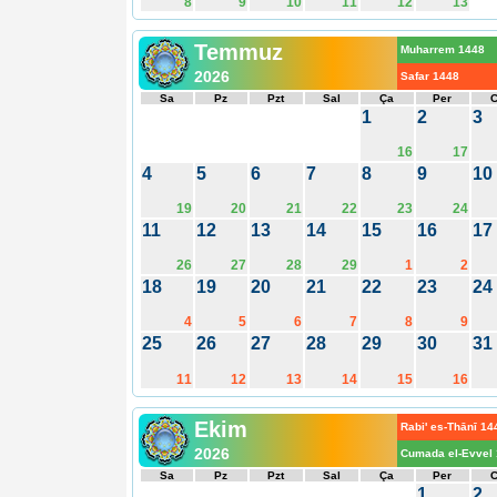
8
9
10
11
12
13
Temmuz
Muharrem 1448
2026
Safar 1448
Sa
Pz
Pzt
Sal
Ça
Per
1
2
3
16
17
4
5
6
7
8
9
10
19
20
21
22
23
24
11
12
13
14
15
16
17
26
27
28
29
1
2
18
19
20
21
22
23
24
4
5
6
7
8
9
25
26
27
28
29
30
31
11
12
13
14
15
16
Ekim
Rabi' es-Thānī 14
2026
Cumada el-Evvel
Sa
Pz
Pzt
Sal
Ça
Per
1
2