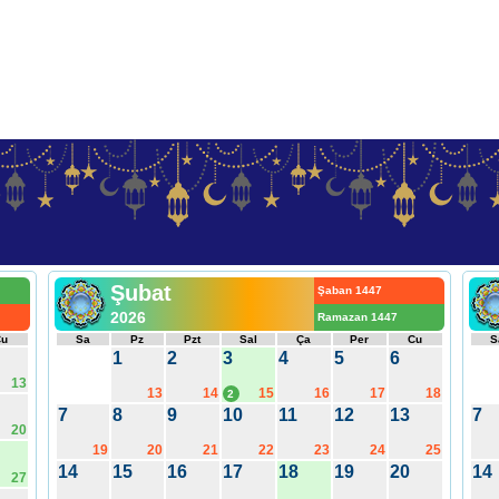
Şubat
Şaban 1447
2026
Ramazan 1447
Cu
Sa
Pz
Pzt
Sal
Ça
Per
Cu
S
1
2
3
4
5
6
13
13
14
15
16
17
18
2
7
8
9
10
11
12
13
7
20
19
20
21
22
23
24
25
14
15
16
17
18
19
20
14
27