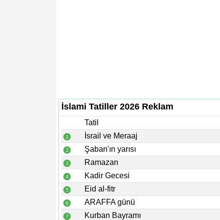
İslami Tatiller 2026 Reklam
Tatil
İsrail ve Meraaj
1
Şaban'ın yarısı
2
Ramazan
3
Kadir Gecesi
4
Eid al-fitr
5
ARAFFA günü
6
Kurban Bayramı
7