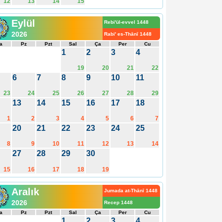
12
13
14
15
Eylül
Rebi'ül-evvel 1448
2026
Rabi' es-Thānī 1448
a
Pz
Pzt
Sal
Ça
Per
Cu
1
2
3
4
19
20
21
22
6
7
8
9
10
11
23
24
25
26
27
28
29
13
14
15
16
17
18
1
2
3
4
5
6
7
20
21
22
23
24
25
8
9
10
11
12
13
14
27
28
29
30
15
16
17
18
19
Aralık
Jumada at-Thānī 1448
2026
Recep 1448
a
Pz
Pzt
Sal
Ça
Per
Cu
1
2
3
4