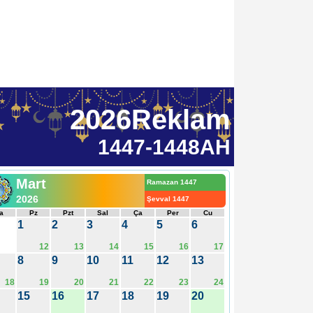
2026Reklam
1447-1448AH
Mart
Ramazan 1447
2026
Şevval 1447
a
Pz
Pzt
Sal
Ça
Per
Cu
1
2
3
4
5
6
12
13
14
15
16
17
8
9
10
11
12
13
18
19
20
21
22
23
24
15
16
17
18
19
20