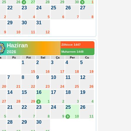
25
26
27
28
29
30
1
4
5
22
23
24
25
26
27
2
3
4
5
6
7
8
29
30
31
9
10
11
12
Haziran
Zilhicce 1447
2026
Muharrem 1448
a
Pz
Pzt
Sal
Ça
Per
Cu
1
2
3
4
5
15
16
17
18
19
7
8
9
10
11
12
20
21
22
23
24
25
26
14
15
16
17
18
19
27
28
29
1
2
3
4
8
21
22
23
24
25
26
5
6
7
8
9
10
11
9
28
29
30