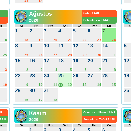
13
14
Ağustos
Safar 1448
2026
Rebi'ül-evvel 1448
Cu
Sa
Pz
Pzt
Sal
Ça
Per
Cu
S
1
2
3
4
5
6
7
18
18
19
20
21
22
23
24
8
9
10
11
12
13
14
5
25
25
26
27
28
29
30
1
15
16
17
18
19
20
21
12
3
2
3
4
5
6
7
8
22
23
24
25
26
27
28
19
10
9
10
11
12
13
14
15
10
29
30
31
26
17
16
17
18
Kasım
48
Cumada el-Evvel 1448
2026
 1448
Jumada at-Thānī 1448
Cu
Sa
Pz
Pzt
Sal
Ça
Per
Cu
S
1
2
3
4
5
6