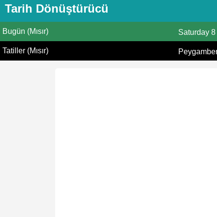
Tarih Dönüştürücü
Bugün (Mısır)
Saturday
8
Tatiller (Mısır)
Peygamberi