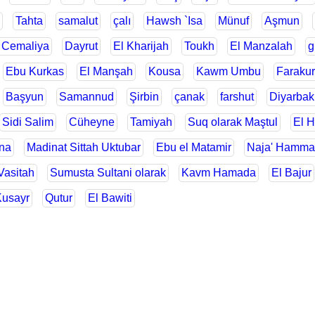
Tahta
samalut
çalı
Hawsh `Isa
Münuf
Aşmun
 Cemaliya
Dayrut
El Kharijah
Toukh
El Manzalah
g
Ebu Kurkas
El Manşah
Kousa
Kawm Umbu
Farakur
Başyun
Samannud
Şirbin
çanak
farshut
Diyarbak
Sidi Salim
Cüheyne
Tamiyah
Suq olarak Maştul
El 
na
Madinat Sittah Uktubar
Ebu el Matamir
Naja' Hamma
Vasitah
Sumusta Sultani olarak
Kavm Hamada
El Bajur
Kusayr
Qutur
El Bawiti