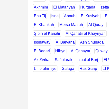
Akhmim
El Matariyah
Hurgada
zefta
Ebu Tij
isna
Abnub
El Kusiyah
El
El Khankah
Mersa Matruh
Al Qurayn
Şibin el Kanatir
Al Qanatir al Khayriyah
Ibshaway
Al Balyana
Ash Shuhada'
El Badari
Hihya
Al Qanayat
Quwayi
Az Zerka
Saf olarak
İzbat al Burj
El 
El İbrahimiye
Safaga
Ras Garip
El 