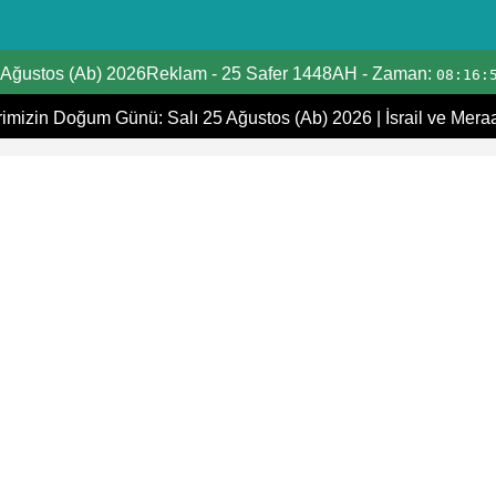
Tarih Dönüştürücü
 Ağustos (Ab) 2026Reklam
-
25 Safer 1448AH
- Zaman:
08:16:
Hicri Takvim
mizin Doğum Günü: Salı 25 Ağustos (Ab) 2026
|
İsrail ve Mera
Miladi takvim
Hicri ve Miladi Aylar
Yaşınızı Hesaplayın
Hicri Tarih Bugün
İbadet zamanları
Ramazan Namaz Vakitleri
İslami Tatiller
Kıpti Tarihi Dönüştürücü