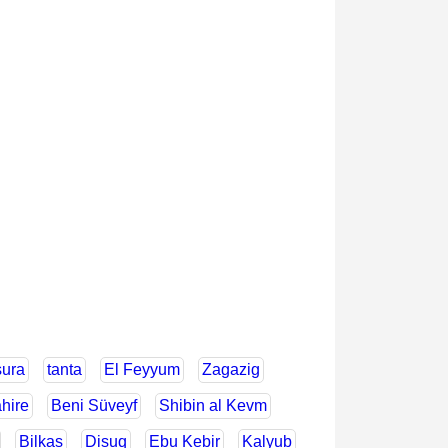
sura
tanta
El Feyyum
Zagazig
hire
Beni Süveyf
Shibin al Kevm
Bilkas
Disuq
Ebu Kebir
Kalyub