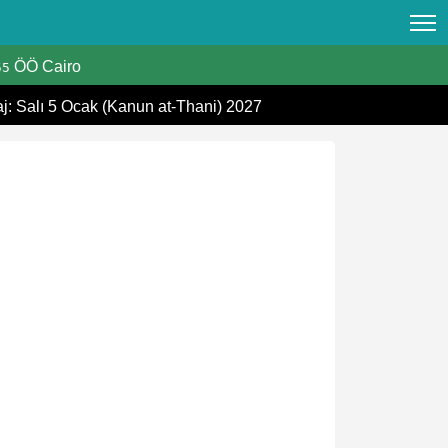
ÖÖ Cairo
55
aj: Salı 5 Ocak (Kanun at-Thani) 2027