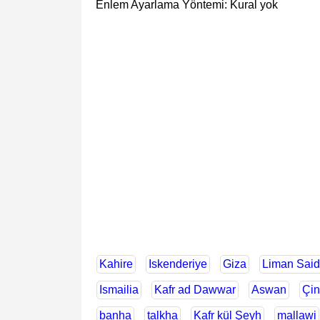
Enlem Ayarlama Yöntemi: Kural yok
Kahire
Iskenderiye
Giza
Liman Said
Ismailia
Kafr ad Dawwar
Aswan
Çin
banha
talkha
Kafr kül Şeyh
mallawi