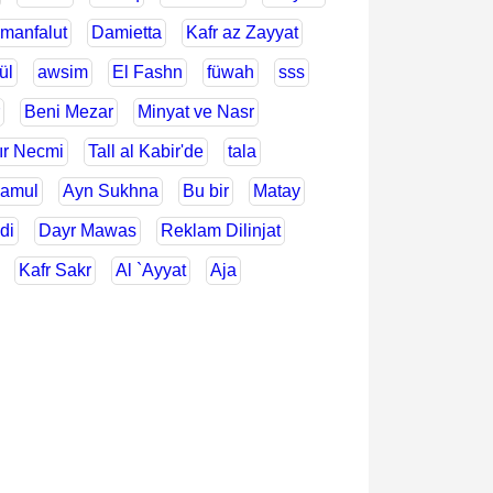
manfalut
Damietta
Kafr az Zayyat
ül
awsim
El Fashn
füwah
sss
Beni Mezar
Minyat ve Nasr
ır Necmi
Tall al Kabir'de
tala
Hamul
Ayn Sukhna
Bu bir
Matay
di
Dayr Mawas
Reklam Dilinjat
Kafr Sakr
Al `Ayyat
Aja