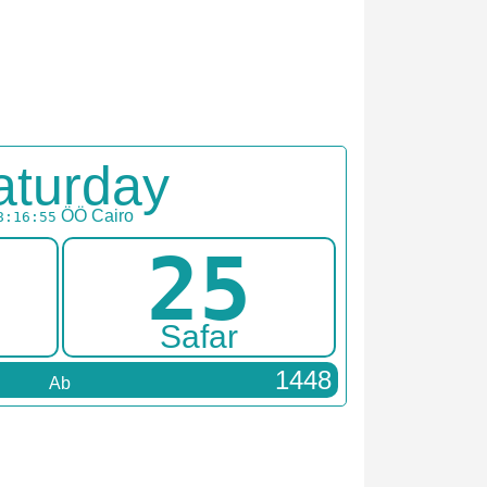
aturday
ÖÖ
Cairo
8:16:55
25
Safar
1448
Ab