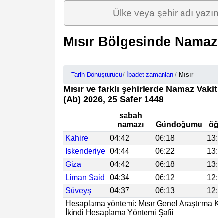
Mısır Bölgesinde Namaz 
Tarih Dönüştürücü
İbadet zamanları
Mısır
Mısır ve farklı şehirlerde Namaz Vaki
(Ab) 2026, 25 Safer 1448
sabah
namazı
Gündoğumu
öğ
Kahire
04:42
06:18
13
Iskenderiye
04:44
06:22
13
Giza
04:42
06:18
13
Liman Said
04:34
06:12
12
Süveyş
04:37
06:13
12
Hesaplama yöntemi: Mısır Genel Araştırma
İkindi Hesaplama Yöntemi Şafii