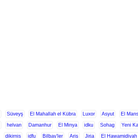
Süveyş
El Mahallah el Kübra
Luxor
Asyut
El Man
helvan
Damanhur
El Minya
idku
Sohag
Yeni Ka
dikirnis
idfu
Bilbay'ler
Ariş
Jirja
El Hawamidiyah