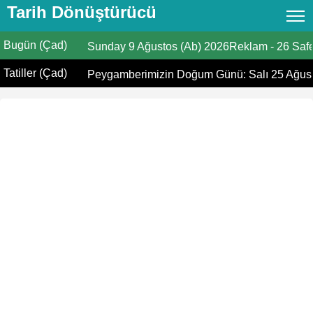
Tarih Dönüştürücü
Bugün (Çad)
Tarih Dönüştürücü
Sunday
9 Ağustos (Ab) 2026Reklam
-
26 Saf
Tatiller (Çad)
Hicri Takvim
Peygamberimizin Doğum Günü: Salı 25 Ağust
Miladi takvim
Hicri ve Miladi Aylar
Yaşınızı Hesaplayın
Hicri Tarih Bugün
İbadet zamanları
Ramazan Namaz Vakitleri
İslami Tatiller
Kıpti Tarihi Dönüştürücü