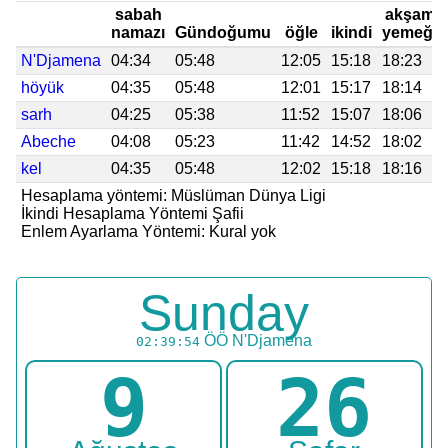
sabah
akşam
namazı
Gündoğumu
öğle
ikindi
yemeği
N'Djamena
04:34
05:48
12:05
15:18
18:23
höyük
04:35
05:48
12:01
15:17
18:14
sarh
04:25
05:38
11:52
15:07
18:06
Abeche
04:08
05:23
11:42
14:52
18:02
kel
04:35
05:48
12:02
15:18
18:16
Hesaplama yöntemi: Müslüman Dünya Ligi
İkindi Hesaplama Yöntemi Şafii
Enlem Ayarlama Yöntemi: Kural yok
Sunday
ÖÖ
N'Djamena
02:39:54
9
26