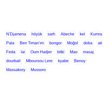
N'Djamena
höyük
sarh
Abeche
kel
Kumra
Pala
Ben Timan'ım
bongor
Moğol
doba
ati
Feda
lai
Oum Hadjer
bitki
Mao
masaj
dourbali
Mboursou Lere
kyabe
Benoy
Massakory
Mussoro