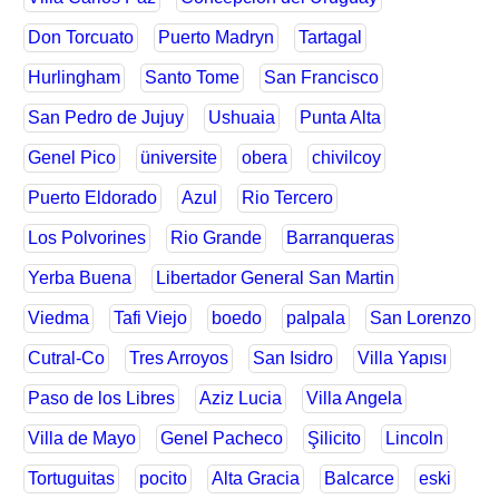
Don Torcuato
Puerto Madryn
Tartagal
Hurlingham
Santo Tome
San Francisco
San Pedro de Jujuy
Ushuaia
Punta Alta
Genel Pico
üniversite
obera
chivilcoy
Puerto Eldorado
Azul
Rio Tercero
Los Polvorines
Rio Grande
Barranqueras
Yerba Buena
Libertador General San Martin
Viedma
Tafi Viejo
boedo
palpala
San Lorenzo
Cutral-Co
Tres Arroyos
San Isidro
Villa Yapısı
Paso de los Libres
Aziz Lucia
Villa Angela
Villa de Mayo
Genel Pacheco
Şilicito
Lincoln
Tortuguitas
pocito
Alta Gracia
Balcarce
eski