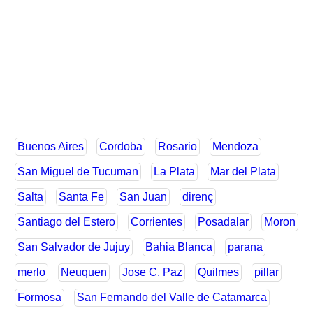
Buenos Aires
Cordoba
Rosario
Mendoza
San Miguel de Tucuman
La Plata
Mar del Plata
Salta
Santa Fe
San Juan
direnç
Santiago del Estero
Corrientes
Posadalar
Moron
San Salvador de Jujuy
Bahia Blanca
parana
merlo
Neuquen
Jose C. Paz
Quilmes
pillar
Formosa
San Fernando del Valle de Catamarca