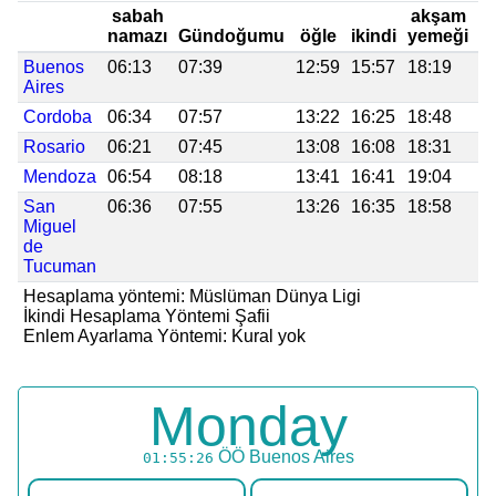
sabah
akşam
namazı
Gündoğumu
öğle
ikindi
yemeği
y
Buenos
06:13
07:39
12:59
15:57
18:19
1
Aires
Cordoba
06:34
07:57
13:22
16:25
18:48
2
Rosario
06:21
07:45
13:08
16:08
18:31
1
Mendoza
06:54
08:18
13:41
16:41
19:04
2
San
06:36
07:55
13:26
16:35
18:58
2
Miguel
de
Tucuman
Hesaplama yöntemi: Müslüman Dünya Ligi
İkindi Hesaplama Yöntemi Şafii
Enlem Ayarlama Yöntemi: Kural yok
Monday
ÖÖ
Buenos Aires
01:55:27