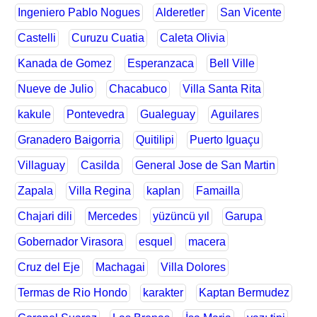
Ingeniero Pablo Nogues
Alderetler
San Vicente
Castelli
Curuzu Cuatia
Caleta Olivia
Kanada de Gomez
Esperanzaca
Bell Ville
Nueve de Julio
Chacabuco
Villa Santa Rita
kakule
Pontevedra
Gualeguay
Aguilares
Granadero Baigorria
Quitilipi
Puerto Iguaçu
Villaguay
Casilda
General Jose de San Martin
Zapala
Villa Regina
kaplan
Famailla
Chajari dili
Mercedes
yüzüncü yıl
Garupa
Gobernador Virasora
esquel
macera
Cruz del Eje
Machagai
Villa Dolores
Termas de Rio Hondo
karakter
Kaptan Bermudez