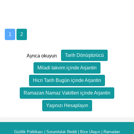
1
2
Tarih Dönüştürücü
Ayrıca okuyun
Miladi takvim içinde Arjantin
Hicri Tarih Bugün içinde Arjantin
Ramazan Namaz Vakitleri içinde Arjantin
Yaşınızı Hesaplayın
Gizlilik Politikası
|
Sorumluluk Reddi
|
Bize Ulaşın
|
Ramadan