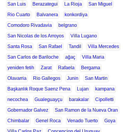
San Luis
Berazategui
La Rioja
San Miguel
Rio Cuarto
Balvanera
konkordiya
Comodoro Rivadavia
belgrano
San Nicolas de los Arroyos
Villa Lugano
Santa Rosa
San Rafael
Tandil
Villa Mercedes
San Carlos de Bariloche
ağaç
Villa Maria
yeniden fetih
Zarat
Rafaela
Bergama
Olavarria
Rio Gallegos
Junin
San Martin
Başkanlık Roque Saenz Pena
Lujan
kampana
necochea
Gualeguayçu
barakalar
Cipolletti
Gobernador Galvez
San Ramon de la Nueva Oran
Chimbalar
Genel Roca
Venado Tuerto
Goya
Villa Carlos Paz
Concepcion del Uruguay