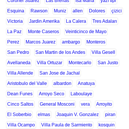
Coronel Suarez
Las Brenas
İsa Maria
yazı tipi
Esquina
Rawson
Muniz
allen
Dolores
çizici
Victoria
Jardin Amerika
La Calera
Tres Adaları
La Paz
Monte Caseros
Veinticinco de Mayo
Perez
Marcos Juarez
ambargo
Monteros
San Pedro
San Martin de los Andes
Villa Gesell
Avellaneda
Villa Ortuzar
Montecarlo
San Justo
Villa Allende
San Jose de Jachal
Aristobulo del Valle
albardon
Anatuya
Dean Funes
Arroyo Seco
Laboulaye
Cinco Saltos
General Mosconi
vera
Arroyito
El Soberbio
elmas
Joaquin V. Gonzalez
piran
Villa Ocampo
Villa Paula de Sarmiento
kosquin