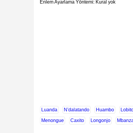
Enlem Ayarlama Yöntemi: Kural yok
Luanda
N'dalatando
Huambo
Lobit
Menongue
Caxito
Longonjo
Mbanza