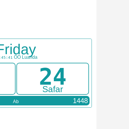
Friday
ÖÖ
Luanda
:45:41
24
Safar
1448
Ab