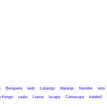
o
Benguela
kedi
Lubango
Malanje
Namibe
soio
 Kongo
caala
Luena
lucapa
Camacupa
katabol