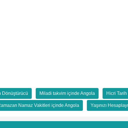
h Dönüştürücü
Miladi takvim içinde Angola
Hicri Tari
amazan Namaz Vakitleri içinde Angola
Yaşınızı Hesaplay