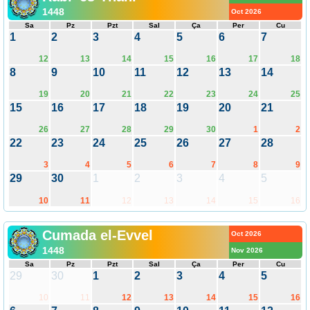
1448
Oct 2026
Sa
Pz
Pzt
Sal
Ça
Per
Cu
1
2
3
4
5
6
7
12
13
14
15
16
17
18
8
9
10
11
12
13
14
19
20
21
22
23
24
25
15
16
17
18
19
20
21
26
27
28
29
30
1
2
22
23
24
25
26
27
28
3
4
5
6
7
8
9
29
30
1
2
3
4
5
10
11
12
13
14
15
16
Cumada el-Evvel
Oct 2026
1448
Nov 2026
Sa
Pz
Pzt
Sal
Ça
Per
Cu
29
30
1
2
3
4
5
10
11
12
13
14
15
16