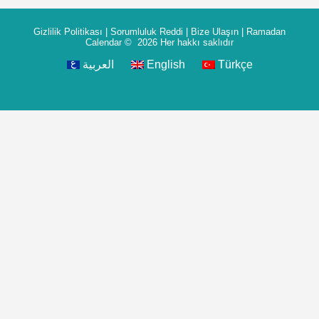
Gizlilik Politikası
|
Sorumluluk Reddi
|
Bize Ulaşın
|
Ramadan
Calendar
© 2026 Her hakkı saklıdır
العربية
English
Türkçe