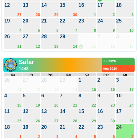
12
13
14
15
16
17
18
27
28
29
30
1
2
3
19
20
21
22
23
24
25
4
5
6
7
8
9
10
26
27
28
29
1
2
3
11
12
13
14
15
16
17
1
Safar
Jul 2026
1448
Aug 2026
Sa
Pz
Pzt
Sal
Ça
Per
Cu
26
27
28
29
1
2
3
11
12
13
14
15
16
17
4
5
6
7
8
9
10
18
19
20
21
22
23
24
11
12
13
14
15
16
17
25
26
27
28
29
30
31
18
19
20
21
22
23
24
1
2
3
4
5
6
7