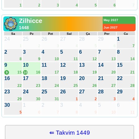
1
2
3
4
5
6
7
Zilhicce
May 2027
1448
Jun 2027
Sa
Pz
Pzt
Sal
Ça
Per
Cu
24
25
26
27
28
29
1
1
2
3
4
5
6
7
2
3
4
5
6
7
8
8
9
10
11
12
13
14
9
10
11
12
13
14
15
15
16
17
18
19
20
21
9
10
16
17
18
19
20
21
22
22
23
24
25
26
27
28
23
24
25
26
27
28
29
29
30
31
1
2
3
4
30
1
2
3
4
5
6
5
6
7
8
9
10
11
⇚ Takvim 1449