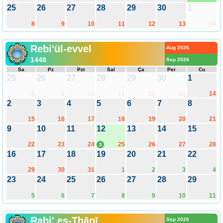
25
26
27
28
29
30
1
8
9
10
11
12
13
14
Rebi'ül-evvel
Aug 2026
1448
Sep 2026
Sa
Pz
Pzt
Sal
Ça
Per
Cu
25
26
27
28
29
30
1
8
9
10
11
12
13
14
2
3
4
5
6
7
8
15
16
17
18
19
20
21
9
10
11
12
13
14
15
22
23
24
25
26
27
28
3
16
17
18
19
20
21
22
29
30
31
1
2
3
4
23
24
25
26
27
28
29
5
6
7
8
9
10
11
Rabi' es-Thānī
Sep 2026