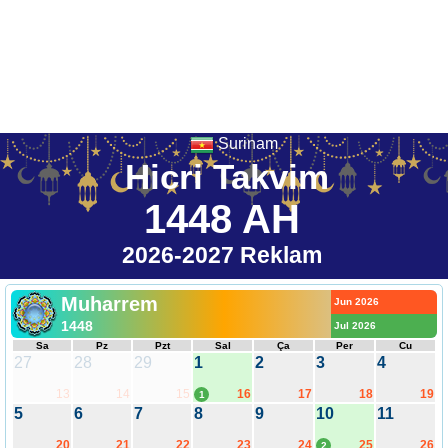
Surinam
Hicri Takvim
1448 AH
2026-2027 Reklam
Muharrem
Jun 2026
1448
Jul 2026
Sa
Pz
Pzt
Sal
Ça
Per
Cu
27
28
29
1
2
3
4
13
14
15
16
17
18
19
1
5
6
7
8
9
10
11
20
21
22
23
24
25
26
2