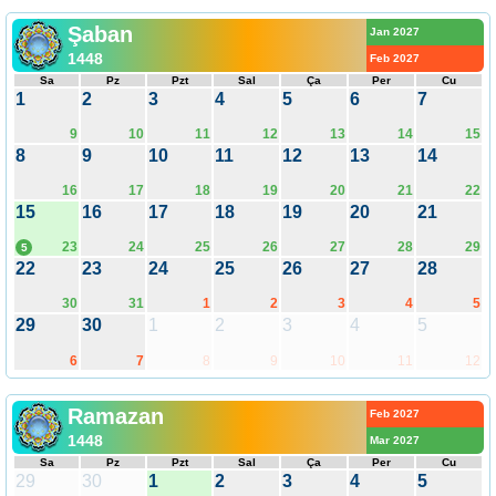
Şaban
Jan 2027
1448
Feb 2027
Sa
Pz
Pzt
Sal
Ça
Per
Cu
1
2
3
4
5
6
7
9
10
11
12
13
14
15
8
9
10
11
12
13
14
16
17
18
19
20
21
22
15
16
17
18
19
20
21
23
24
25
26
27
28
29
5
22
23
24
25
26
27
28
30
31
1
2
3
4
5
29
30
1
2
3
4
5
6
7
8
9
10
11
12
Ramazan
Feb 2027
1448
Mar 2027
Sa
Pz
Pzt
Sal
Ça
Per
Cu
29
30
1
2
3
4
5