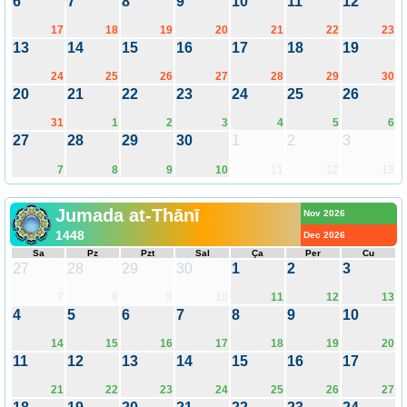
6
7
8
9
10
11
12
17
18
19
20
21
22
23
13
14
15
16
17
18
19
24
25
26
27
28
29
30
20
21
22
23
24
25
26
31
1
2
3
4
5
6
27
28
29
30
1
2
3
7
8
9
10
11
12
13
Jumada at-Thānī
Nov 2026
1448
Dec 2026
Sa
Pz
Pzt
Sal
Ça
Per
Cu
27
28
29
30
1
2
3
7
8
9
10
11
12
13
4
5
6
7
8
9
10
14
15
16
17
18
19
20
11
12
13
14
15
16
17
21
22
23
24
25
26
27