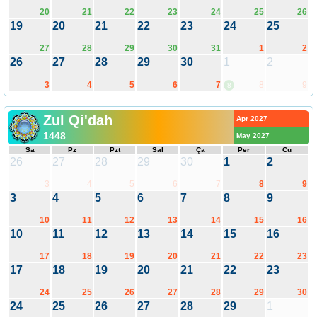
20
21
22
23
24
25
26
19
20
21
22
23
24
25
27
28
29
30
31
1
2
26
27
28
29
30
1
2
3
4
5
6
7
8
9
8
Zul Qi'dah
Apr 2027
1448
May 2027
Sa
Pz
Pzt
Sal
Ça
Per
Cu
26
27
28
29
30
1
2
3
4
5
6
7
8
9
3
4
5
6
7
8
9
10
11
12
13
14
15
16
10
11
12
13
14
15
16
17
18
19
20
21
22
23
17
18
19
20
21
22
23
24
25
26
27
28
29
30
24
25
26
27
28
29
1