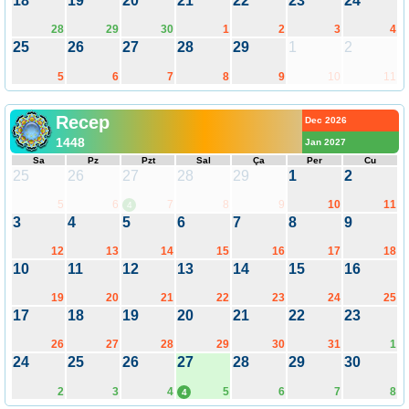
18
19
20
21
22
23
24
28
29
30
1
2
3
4
25
26
27
28
29
1
2
5
6
7
8
9
10
11
Recep
Dec 2026
1448
Jan 2027
Sa
Pz
Pzt
Sal
Ça
Per
Cu
25
26
27
28
29
1
2
5
6
7
8
9
10
11
4
3
4
5
6
7
8
9
12
13
14
15
16
17
18
10
11
12
13
14
15
16
19
20
21
22
23
24
25
17
18
19
20
21
22
23
26
27
28
29
30
31
1
24
25
26
27
28
29
30
2
3
4
5
6
7
8
4