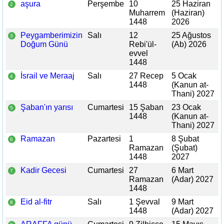
aşura
Perşembe
10
25 Haziran
2
Muharrem
(Haziran)
1448
2026
Peygamberimizin
Salı
12
25 Ağustos
3
Doğum Günü
Rebi'ül-
(Ab) 2026
evvel
1448
İsrail ve Meraaj
Salı
27 Recep
5 Ocak
4
1448
(Kanun at-
Thani) 2027
Şaban'ın yarısı
Cumartesi
15 Şaban
23 Ocak
5
1448
(Kanun at-
Thani) 2027
Ramazan
Pazartesi
1
8 Şubat
6
Ramazan
(Şubat)
1448
2027
Kadir Gecesi
Cumartesi
27
6 Mart
7
Ramazan
(Adar) 2027
1448
Eid al-fitr
Salı
1 Şevval
9 Mart
8
1448
(Adar) 2027