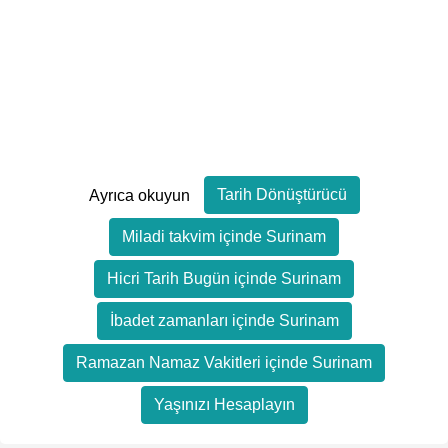
Tarih Dönüştürücü
Ayrıca okuyun
Miladi takvim içinde Surinam
Hicri Tarih Bugün içinde Surinam
İbadet zamanları içinde Surinam
Ramazan Namaz Vakitleri içinde Surinam
Yaşınızı Hesaplayın