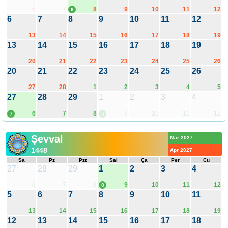
6
7
8
9
10
11
12
6
6
7
8
9
10
11
12
13
14
15
16
17
18
19
13
14
15
16
17
18
19
20
21
22
23
24
25
26
20
21
22
23
24
25
26
27
28
1
2
3
4
5
27
28
29
1
2
3
4
6
7
8
9
10
11
12
7
6
Şevval
Mar 2027
1448
Apr 2027
Sa
Pz
Pzt
Sal
Ça
Per
Cu
27
28
29
1
2
3
4
6
7
8
9
10
11
12
8
5
6
7
8
9
10
11
13
14
15
16
17
18
19
12
13
14
15
16
17
18