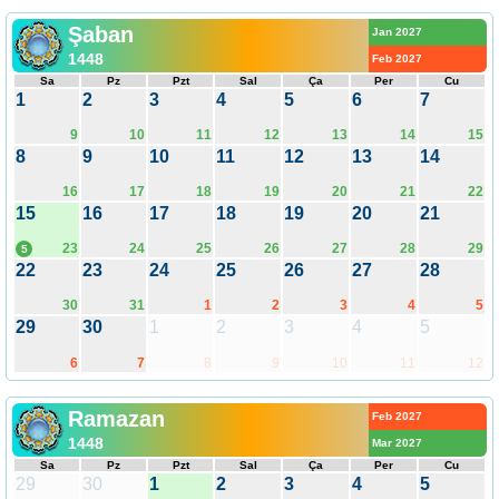
Şaban
Jan 2027
1448
Feb 2027
Sa
Pz
Pzt
Sal
Ça
Per
Cu
1
2
3
4
5
6
7
9
10
11
12
13
14
15
8
9
10
11
12
13
14
16
17
18
19
20
21
22
15
16
17
18
19
20
21
23
24
25
26
27
28
29
5
22
23
24
25
26
27
28
30
31
1
2
3
4
5
29
30
1
2
3
4
5
6
7
8
9
10
11
12
Ramazan
Feb 2027
1448
Mar 2027
Sa
Pz
Pzt
Sal
Ça
Per
Cu
29
30
1
2
3
4
5