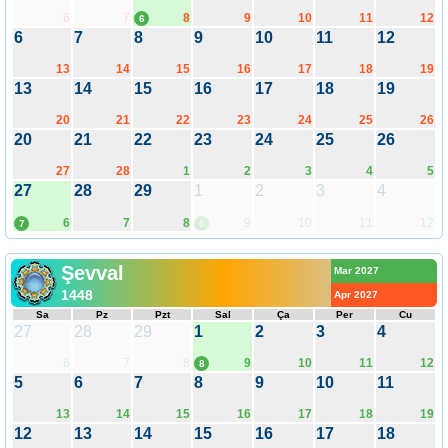
6
7
8
9
10
11
12
6
6
7
8
9
10
11
12
13
14
15
16
17
18
19
13
14
15
16
17
18
19
20
21
22
23
24
25
26
20
21
22
23
24
25
26
27
28
1
2
3
4
5
27
28
29
1
2
3
4
6
7
8
9
10
11
12
7
6
Şevval
Mar 2027
1448
Apr 2027
Sa
Pz
Pzt
Sal
Ça
Per
Cu
27
28
29
1
2
3
4
6
7
8
9
10
11
12
8
5
6
7
8
9
10
11
13
14
15
16
17
18
19
12
13
14
15
16
17
18