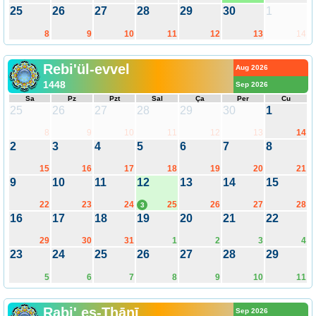
25
26
27
28
29
30
1
8
9
10
11
12
13
14
Rebi'ül-evvel
Aug 2026
1448
Sep 2026
Sa
Pz
Pzt
Sal
Ça
Per
Cu
25
26
27
28
29
30
1
8
9
10
11
12
13
14
2
3
4
5
6
7
8
15
16
17
18
19
20
21
9
10
11
12
13
14
15
22
23
24
25
26
27
28
3
16
17
18
19
20
21
22
29
30
31
1
2
3
4
23
24
25
26
27
28
29
5
6
7
8
9
10
11
Rabi' es-Thānī
Sep 2026