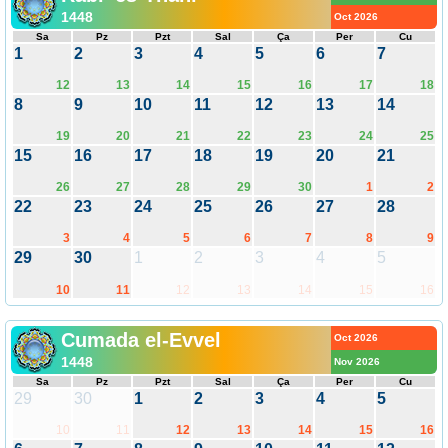
1448
Oct 2026
Sa
Pz
Pzt
Sal
Ça
Per
Cu
1
2
3
4
5
6
7
12
13
14
15
16
17
18
8
9
10
11
12
13
14
19
20
21
22
23
24
25
15
16
17
18
19
20
21
26
27
28
29
30
1
2
22
23
24
25
26
27
28
3
4
5
6
7
8
9
29
30
1
2
3
4
5
10
11
12
13
14
15
16
Cumada el-Evvel
Oct 2026
1448
Nov 2026
Sa
Pz
Pzt
Sal
Ça
Per
Cu
29
30
1
2
3
4
5
10
11
12
13
14
15
16