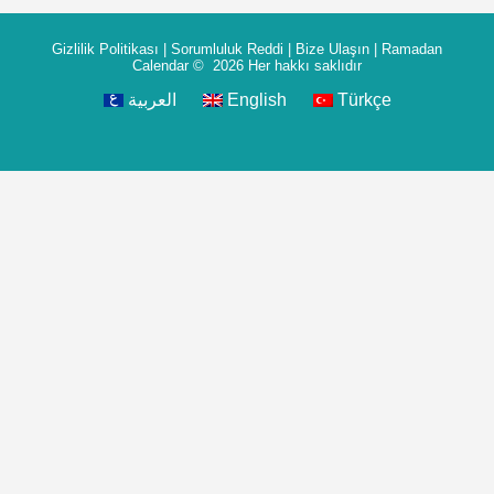
Gizlilik Politikası
|
Sorumluluk Reddi
|
Bize Ulaşın
|
Ramadan
Calendar
© 2026 Her hakkı saklıdır
العربية
English
Türkçe