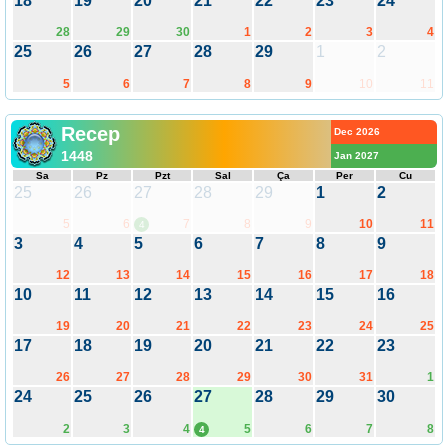
18
19
20
21
22
23
24
28
29
30
1
2
3
4
25
26
27
28
29
1
2
5
6
7
8
9
10
11
Recep
Dec 2026
1448
Jan 2027
Sa
Pz
Pzt
Sal
Ça
Per
Cu
25
26
27
28
29
1
2
5
6
7
8
9
10
11
4
3
4
5
6
7
8
9
12
13
14
15
16
17
18
10
11
12
13
14
15
16
19
20
21
22
23
24
25
17
18
19
20
21
22
23
26
27
28
29
30
31
1
24
25
26
27
28
29
30
2
3
4
5
6
7
8
4