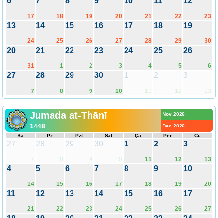
6
7
8
9
10
11
12
17
18
19
20
21
22
23
13
14
15
16
17
18
19
24
25
26
27
28
29
30
20
21
22
23
24
25
26
31
1
2
3
4
5
6
27
28
29
30
1
2
3
7
8
9
10
11
12
13
Jumada at-Thānī
Nov 2026
1448
Dec 2026
Sa
Pz
Pzt
Sal
Ça
Per
Cu
27
28
29
30
1
2
3
7
8
9
10
11
12
13
4
5
6
7
8
9
10
14
15
16
17
18
19
20
11
12
13
14
15
16
17
21
22
23
24
25
26
27