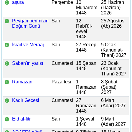
aşura
Perşembe
10
25 Haziran
2
Muharrem
(Haziran)
1448
2026
Peygamberimizin
Salı
12
25 Ağustos
3
Doğum Günü
Rebi'ül-
(Ab) 2026
evvel
1448
İsrail ve Meraaj
Salı
27 Recep
5 Ocak
4
1448
(Kanun at-
Thani) 2027
Şaban'ın yarısı
Cumartesi
15 Şaban
23 Ocak
5
1448
(Kanun at-
Thani) 2027
Ramazan
Pazartesi
1
8 Şubat
6
Ramazan
(Şubat)
1448
2027
Kadir Gecesi
Cumartesi
27
6 Mart
7
Ramazan
(Adar) 2027
1448
Eid al-fitr
Salı
1 Şevval
9 Mart
8
1448
(Adar) 2027