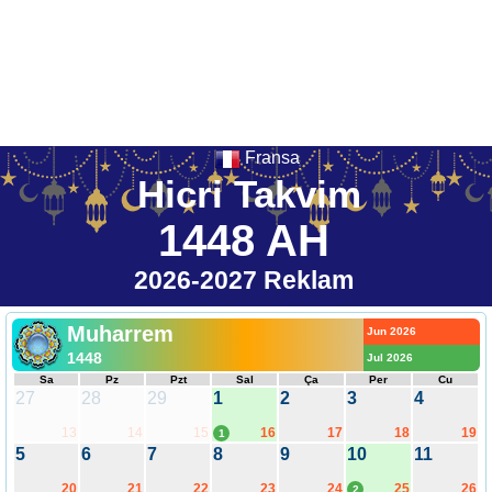
Fransa
Hicri Takvim
1448 AH
2026-2027 Reklam
Muharrem
Jun 2026
1448
Jul 2026
Sa
Pz
Pzt
Sal
Ça
Per
Cu
27
28
29
1
2
3
4
13
14
15
16
17
18
19
1
5
6
7
8
9
10
11
20
21
22
23
24
25
26
2