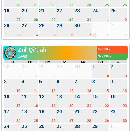
20
21
22
23
24
25
26
19
20
21
22
23
24
25
27
28
29
30
31
1
2
26
27
28
29
30
1
2
3
4
5
6
7
8
9
8
Zul Qi'dah
Apr 2027
1448
May 2027
Sa
Pz
Pzt
Sal
Ça
Per
Cu
26
27
28
29
30
1
2
3
4
5
6
7
8
9
3
4
5
6
7
8
9
10
11
12
13
14
15
16
10
11
12
13
14
15
16
17
18
19
20
21
22
23
17
18
19
20
21
22
23
24
25
26
27
28
29
30
24
25
26
27
28
29
1