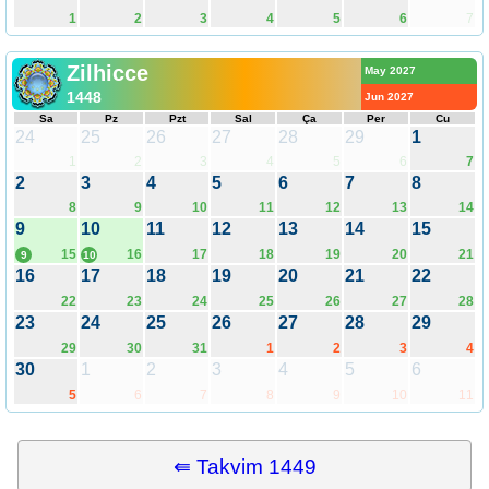
1
2
3
4
5
6
7
Zilhicce
May 2027
1448
Jun 2027
Sa
Pz
Pzt
Sal
Ça
Per
Cu
24
25
26
27
28
29
1
1
2
3
4
5
6
7
2
3
4
5
6
7
8
8
9
10
11
12
13
14
9
10
11
12
13
14
15
15
16
17
18
19
20
21
9
10
16
17
18
19
20
21
22
22
23
24
25
26
27
28
23
24
25
26
27
28
29
29
30
31
1
2
3
4
30
1
2
3
4
5
6
5
6
7
8
9
10
11
⇚ Takvim 1449