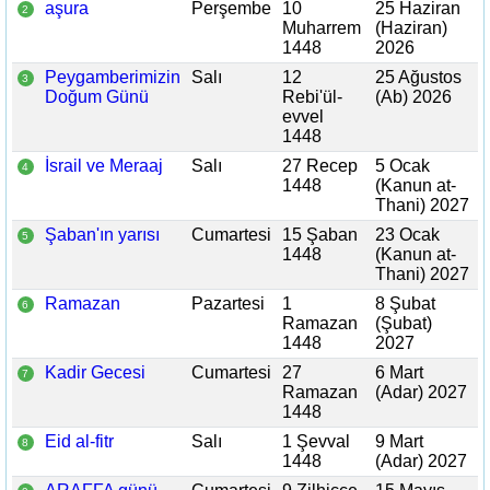
aşura
Perşembe
10
25 Haziran
2
Muharrem
(Haziran)
1448
2026
Peygamberimizin
Salı
12
25 Ağustos
3
Doğum Günü
Rebi'ül-
(Ab) 2026
evvel
1448
İsrail ve Meraaj
Salı
27 Recep
5 Ocak
4
1448
(Kanun at-
Thani) 2027
Şaban'ın yarısı
Cumartesi
15 Şaban
23 Ocak
5
1448
(Kanun at-
Thani) 2027
Ramazan
Pazartesi
1
8 Şubat
6
Ramazan
(Şubat)
1448
2027
Kadir Gecesi
Cumartesi
27
6 Mart
7
Ramazan
(Adar) 2027
1448
Eid al-fitr
Salı
1 Şevval
9 Mart
8
1448
(Adar) 2027