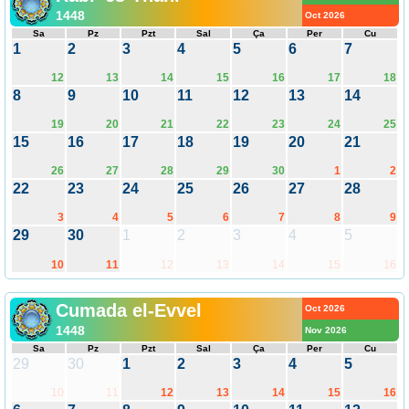
1448
Oct 2026
Sa
Pz
Pzt
Sal
Ça
Per
Cu
1
2
3
4
5
6
7
12
13
14
15
16
17
18
8
9
10
11
12
13
14
19
20
21
22
23
24
25
15
16
17
18
19
20
21
26
27
28
29
30
1
2
22
23
24
25
26
27
28
3
4
5
6
7
8
9
29
30
1
2
3
4
5
10
11
12
13
14
15
16
Cumada el-Evvel
Oct 2026
1448
Nov 2026
Sa
Pz
Pzt
Sal
Ça
Per
Cu
29
30
1
2
3
4
5
10
11
12
13
14
15
16