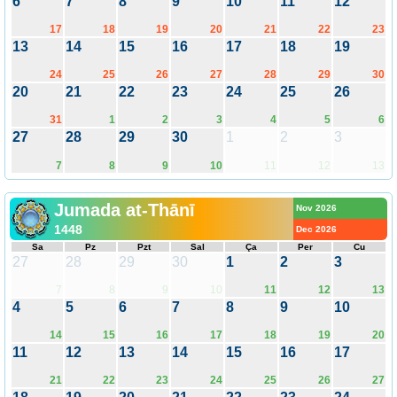
6
7
8
9
10
11
12
17
18
19
20
21
22
23
13
14
15
16
17
18
19
24
25
26
27
28
29
30
20
21
22
23
24
25
26
31
1
2
3
4
5
6
27
28
29
30
1
2
3
7
8
9
10
11
12
13
Jumada at-Thānī
Nov 2026
1448
Dec 2026
Sa
Pz
Pzt
Sal
Ça
Per
Cu
27
28
29
30
1
2
3
7
8
9
10
11
12
13
4
5
6
7
8
9
10
14
15
16
17
18
19
20
11
12
13
14
15
16
17
21
22
23
24
25
26
27