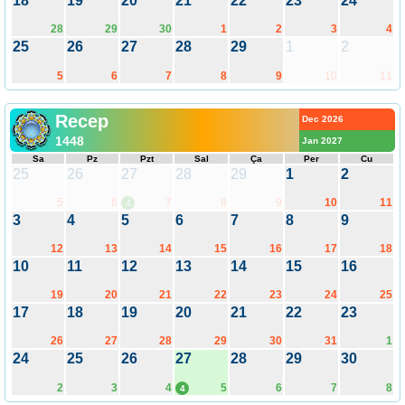
18
19
20
21
22
23
24
28
29
30
1
2
3
4
25
26
27
28
29
1
2
5
6
7
8
9
10
11
Recep
Dec 2026
1448
Jan 2027
Sa
Pz
Pzt
Sal
Ça
Per
Cu
25
26
27
28
29
1
2
5
6
7
8
9
10
11
4
3
4
5
6
7
8
9
12
13
14
15
16
17
18
10
11
12
13
14
15
16
19
20
21
22
23
24
25
17
18
19
20
21
22
23
26
27
28
29
30
31
1
24
25
26
27
28
29
30
2
3
4
5
6
7
8
4