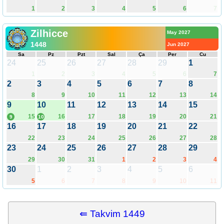
1
2
3
4
5
6
7
Zilhicce
May 2027
1448
Jun 2027
Sa
Pz
Pzt
Sal
Ça
Per
Cu
24
25
26
27
28
29
1
1
2
3
4
5
6
7
2
3
4
5
6
7
8
8
9
10
11
12
13
14
9
10
11
12
13
14
15
15
16
17
18
19
20
21
9
10
16
17
18
19
20
21
22
22
23
24
25
26
27
28
23
24
25
26
27
28
29
29
30
31
1
2
3
4
30
1
2
3
4
5
6
5
6
7
8
9
10
11
⇚ Takvim 1449