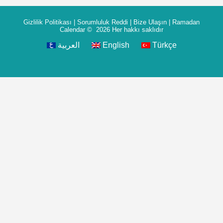
Gizlilik Politikası
|
Sorumluluk Reddi
|
Bize Ulaşın
|
Ramadan
Calendar
© 2026 Her hakkı saklıdır
العربية
English
Türkçe