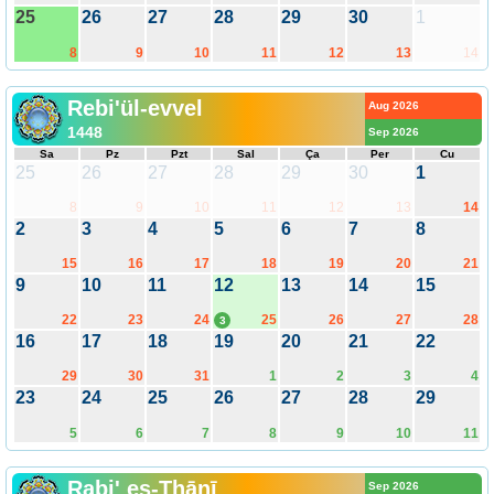
25
26
27
28
29
30
1
8
9
10
11
12
13
14
Rebi'ül-evvel
Aug 2026
1448
Sep 2026
Sa
Pz
Pzt
Sal
Ça
Per
Cu
25
26
27
28
29
30
1
8
9
10
11
12
13
14
2
3
4
5
6
7
8
15
16
17
18
19
20
21
9
10
11
12
13
14
15
22
23
24
25
26
27
28
3
16
17
18
19
20
21
22
29
30
31
1
2
3
4
23
24
25
26
27
28
29
5
6
7
8
9
10
11
Rabi' es-Thānī
Sep 2026