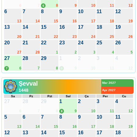
6
7
8
9
10
11
12
6
6
7
8
9
10
11
12
13
14
15
16
17
18
19
13
14
15
16
17
18
19
20
21
22
23
24
25
26
20
21
22
23
24
25
26
27
28
1
2
3
4
5
27
28
29
1
2
3
4
6
7
8
9
10
11
12
7
6
Şevval
Mar 2027
1448
Apr 2027
Sa
Pz
Pzt
Sal
Ça
Per
Cu
27
28
29
1
2
3
4
6
7
8
9
10
11
12
8
5
6
7
8
9
10
11
13
14
15
16
17
18
19
12
13
14
15
16
17
18