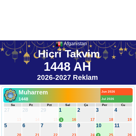
Afganistan
Hicri Takvim
1448 AH
2026-2027 Reklam
Muharrem
Jun 2026
1448
Jul 2026
Sa
Pz
Pzt
Sal
Ça
Per
Cu
27
28
29
1
2
3
4
13
14
15
16
17
18
19
1
5
6
7
8
9
10
11
20
21
22
23
24
25
26
2