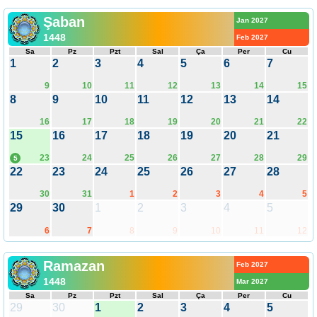
Şaban
Jan 2027
1448
Feb 2027
Sa
Pz
Pzt
Sal
Ça
Per
Cu
1
2
3
4
5
6
7
9
10
11
12
13
14
15
8
9
10
11
12
13
14
16
17
18
19
20
21
22
15
16
17
18
19
20
21
23
24
25
26
27
28
29
5
22
23
24
25
26
27
28
30
31
1
2
3
4
5
29
30
1
2
3
4
5
6
7
8
9
10
11
12
Ramazan
Feb 2027
1448
Mar 2027
Sa
Pz
Pzt
Sal
Ça
Per
Cu
29
30
1
2
3
4
5