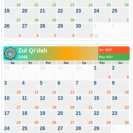
20
21
22
23
24
25
26
19
20
21
22
23
24
25
27
28
29
30
31
1
2
26
27
28
29
30
1
2
3
4
5
6
7
8
9
8
Zul Qi'dah
Apr 2027
1448
May 2027
Sa
Pz
Pzt
Sal
Ça
Per
Cu
26
27
28
29
30
1
2
3
4
5
6
7
8
9
3
4
5
6
7
8
9
10
11
12
13
14
15
16
10
11
12
13
14
15
16
17
18
19
20
21
22
23
17
18
19
20
21
22
23
24
25
26
27
28
29
30
24
25
26
27
28
29
1