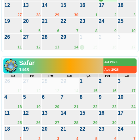
12
13
14
15
16
17
18
27
28
29
30
1
2
3
19
20
21
22
23
24
25
4
5
6
7
8
9
10
26
27
28
29
1
2
3
11
12
13
14
15
16
17
1
Safar
Jul 2026
1448
Aug 2026
Sa
Pz
Pzt
Sal
Ça
Per
Cu
26
27
28
29
1
2
3
11
12
13
14
15
16
17
4
5
6
7
8
9
10
18
19
20
21
22
23
24
11
12
13
14
15
16
17
25
26
27
28
29
30
31
18
19
20
21
22
23
24
1
2
3
4
5
6
7