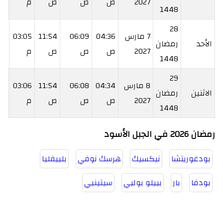
2027
ص
ص
ص
م
م
1448
28
7 مارس
04:36
06:09
11:54
03:05
39
الأحد
رمضان
2027
ص
ص
ص
م
م
1448
29
8 مارس
04:34
06:08
11:54
03:06
41
الاثنين
رمضان
2027
ص
ص
ص
م
م
1448
رمضان 2026 في الجبل الأسود
بودغوريتشا
نيكسيك
هرسك نوفي
بلييفليا
بودفا
بار
بييلو بوليي
سيتينيي