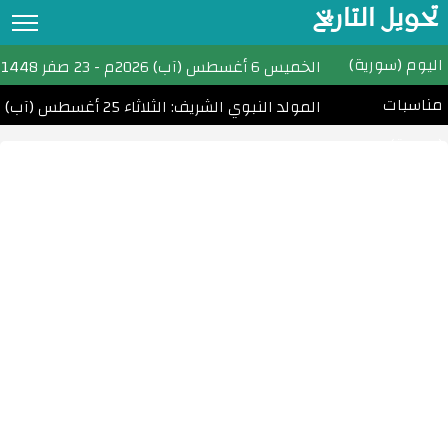
تحويل التاريخ
اليوم (سورية)
تحويل التاريخ
الخميس
6 أغسطس (آب) 2026م
-
23 صفر 1448هـ
مناسبات
التقويم الهجري
المولد النبوي الشريف: الثلاثاء 25 أغسطس (آب) 2026
(سورية)
التقويم الميلادي
الأشهر الهجرية والميلادية
احسب عمرك
التاريخ الهجري اليوم
مواقيت الصلاة
امساكية رمضان
الأعياد الإسلامية
تحويل التاريخ القبطي