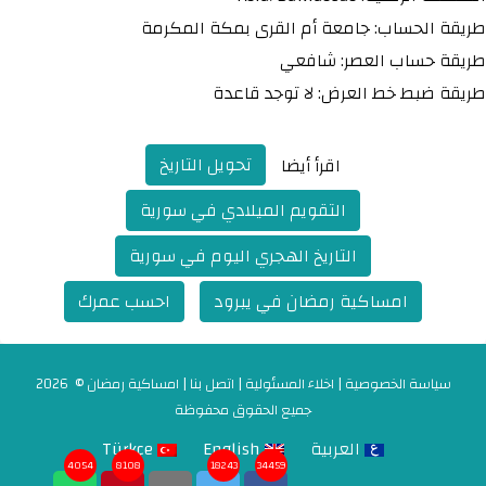
طريقة الحساب: جامعة أم القرى بمكة المكرمة
طريقة حساب العصر: شافعي
طريقة ضبط خط العرض: لا توجد قاعدة
تحويل التاريخ
اقرأ أيضا
التقويم الميلادي في سورية
التاريخ الهجري اليوم في سورية
امساكية رمضان في يبرود
احسب عمرك
سياسة الخصوصية
|
اخلاء المسئولية
|
اتصل بنا
|
امساكية رمضان
© 2026
جميع الحقوق محفوظة
العربية
English
Türkçe
4054
8108
18243
34459