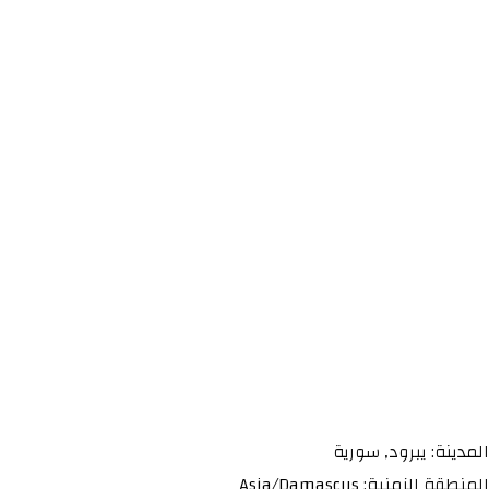
المدينة: يبرود, سورية
المنطقة الزمنية: Asia/Damascus