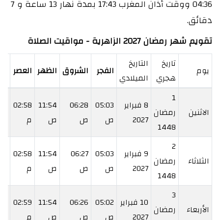
04:36 ووقت أذان المغرب 17:43 بمدة نهار 13 ساعة و 7
دقائق.
تقويم شهر رمضان 2027 الزاهرية - مواقيت الصلاة
تاريخ
التاريخ
يوم
الفجر
الشروق
الظهر
العصر
ال
هجري
الميلادي
1
8 فبراير
05:03
06:28
11:54
02:58
:21
الاثنين
رمضان
2027
ص
ص
ص
م
م
1448
2
9 فبراير
05:03
06:27
11:54
02:58
:22
الثلاثاء
رمضان
2027
ص
ص
ص
م
م
1448
3
10 فبراير
05:02
06:26
11:54
02:59
:23
الأربعاء
رمضان
2027
ص
ص
ص
م
م