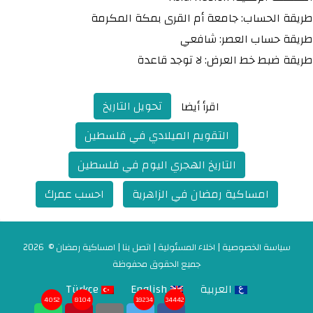
طريقة الحساب: جامعة أم القرى بمكة المكرمة
طريقة حساب العصر: شافعي
طريقة ضبط خط العرض: لا توجد قاعدة
تحويل التاريخ
اقرأ أيضا
التقويم الميلادي في فلسطين
التاريخ الهجري اليوم في فلسطين
امساكية رمضان في الزاهرية
احسب عمرك
سياسة الخصوصية
|
اخلاء المسئولية
|
اتصل بنا
|
امساكية رمضان
© 2026
جميع الحقوق محفوظة
العربية
English
Türkçe
4052
8104
18234
34442