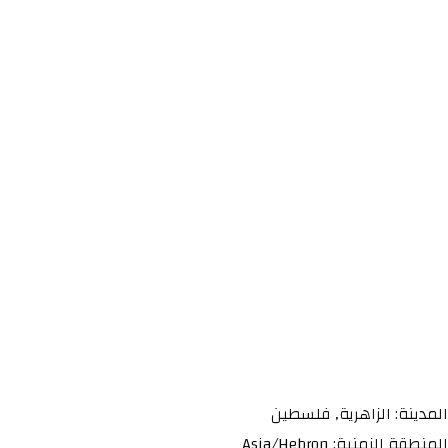
المدينة: الزاهرية, فلسطين
المنطقة الزمنية: Asia/Hebron