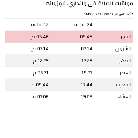
مواقيت الصلاة في وانجاري، نيوزيلاندا
7 أغسطس (آب) 2026 - 24 صفر 1448
24 ساعة
12 ساعة
الفجر
05:46
05:46 ص
الشروق
07:14
07:14 ص
الظهر
12:29
12:29 م
العصر
15:21
03:21 م
المغرب
17:44
05:44 م
العشاء
19:06
07:06 م