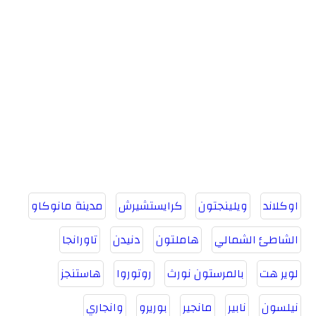
اوكلاند
ويلينجتون
كرايستشيرش
مدينة مانوكاو
الشاطئ الشمالي
هاملتون
دنيدن
تاورانجا
لوير هت
بالمرستون نورث
روتوروا
هاستنجز
نيلسون
نابير
مانجير
بوريرو
وانجاري