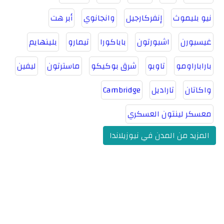
نيو بليموث
إنفركارجيل
وانجانوي
أبر هت
غيسبورن
اشبورتون
باباكورا
تيمارو
بلينهايم
باراباراومو
تاوبو
شرق بوكيكو
ماسترتون
ليفين
واكاتان
تاراديل
Cambridge
معسكر لينتون العسكري
المزيد من المدن في نيوزيلاندا