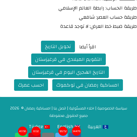
طريقة الحساب: رابطة العالم الإسلامي
طريقة حساب العصر: شافعي
طريقة ضبط خط العرض: لا توجد قاعدة
تحويل التاريخ
اقرأ أيضا
التقويم الميلادي في قرغيزستان
التاريخ الهجري اليوم في قرغيزستان
امساكية رمضان في توكموك
احسب عمرك
سياسة الخصوصية
|
اخلاء المسئولية
|
اتصل بنا
|
امساكية رمضان
© 2026
جميع الحقوق محفوظة
العربية
English
Türkçe
4056
8112
18252
34476