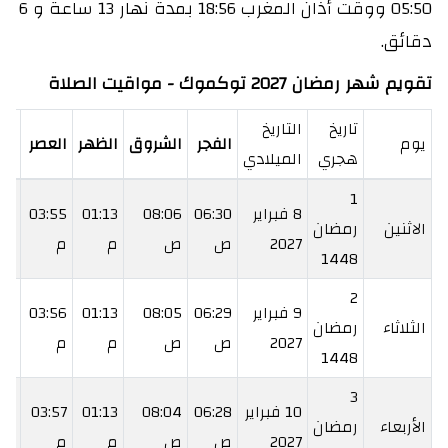
05:50 ووقت أذان المغرب 18:56 بمدة نهار 13 ساعة و 6
دقائق.
تقويم شهر رمضان 2027 توكموك - مواقيت الصلاة
تاريخ
التاريخ
يوم
الفجر
الشروق
الظهر
العصر
ال
هجري
الميلادي
1
8 فبراير
06:30
08:06
01:13
03:55
:20
الاثنين
رمضان
2027
ص
ص
م
م
م
1448
2
9 فبراير
06:29
08:05
01:13
03:56
:22
الثلاثاء
رمضان
2027
ص
ص
م
م
م
1448
3
10 فبراير
06:28
08:04
01:13
03:57
:23
الأربعاء
رمضان
2027
ص
ص
م
م
م