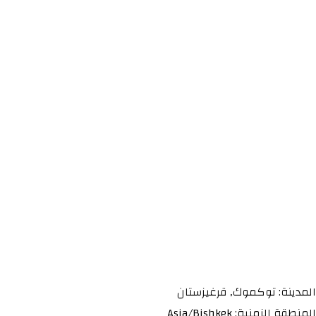
المدينة: توكموك, قرغيزستان
المنطقة الزمنية: Asia/Bishkek