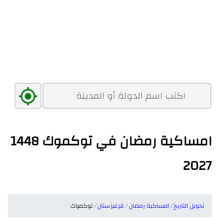
امساكية رمضان في توكموك 1448
2027
تحويل التاريخ
امساكية رمضان
قرغيزستان
توكموك