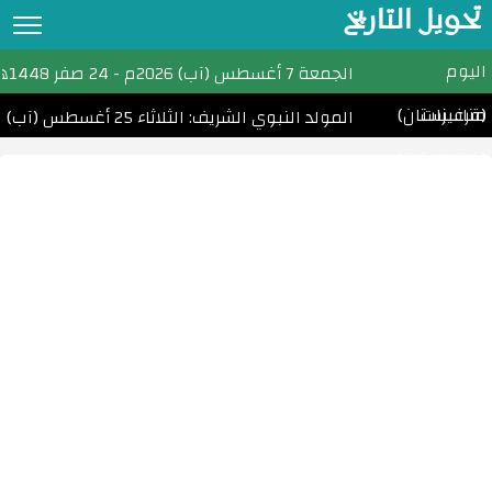
تحويل التاريخ
اليوم
تحويل التاريخ
الجمعة
7 أغسطس (آب) 2026م
-
24 صفر 1448هـ
مناسبات
(قرغيزستان)
التقويم الهجري
المولد النبوي الشريف: الثلاثاء 25 أغسطس (آب) 2026
(قرغيزستان)
التقويم الميلادي
الأشهر الهجرية والميلادية
احسب عمرك
التاريخ الهجري اليوم
مواقيت الصلاة
امساكية رمضان
الأعياد الإسلامية
تحويل التاريخ القبطي