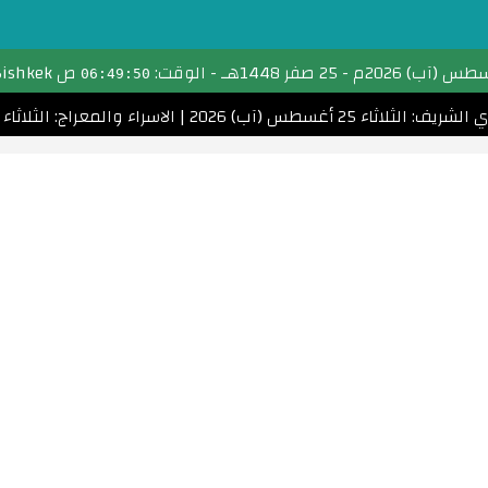
تحويل التاريخ
-
25 صفر 1448هـ
- الوقت:
ص Bishkek
06:49:50
التقويم الهجري
: الثلاثاء 25 أغسطس (آب) 2026
|
الاسراء والمعراج: الثلاثاء 5 يناير (كانون الثاني) 2027
التقويم الميلادي
الأشهر الهجرية والميلادية
احسب عمرك
التاريخ الهجري اليوم
مواقيت الصلاة
امساكية رمضان
الأعياد الإسلامية
تحويل التاريخ القبطي