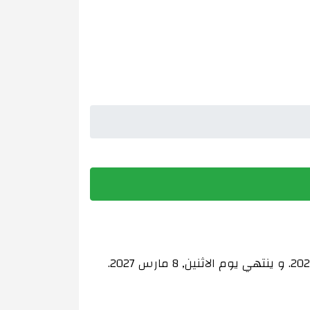
شهر رمضان هذا العام ، 2027 الميلادي ، 1448 الهجري ، في تالاس ، قرغيزستان يبدأ في الاثنين, 8 فبراير 2027. و ينتهي يوم الاثنين, 8 مارس 2027.