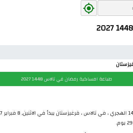
طباعة امساكية رمضان في تالاس 1448 2027