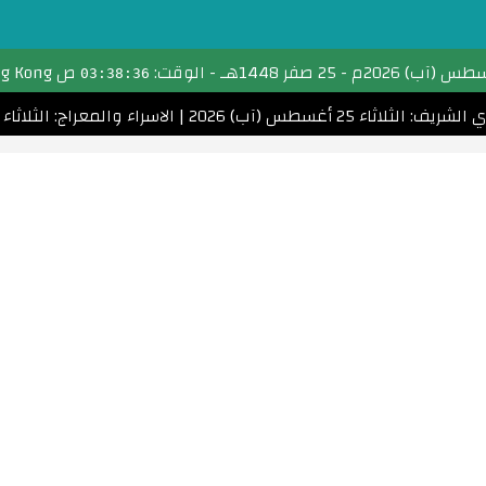
تحويل التاريخ
-
25 صفر 1448هـ
- الوقت:
ص Hong Kong
03:38:36
التقويم الهجري
: الثلاثاء 25 أغسطس (آب) 2026
|
الاسراء والمعراج: الثلاثاء 5 يناير (كانون الثاني) 2027
التقويم الميلادي
الأشهر الهجرية والميلادية
احسب عمرك
التاريخ الهجري اليوم
مواقيت الصلاة
امساكية رمضان
الأعياد الإسلامية
تحويل التاريخ القبطي