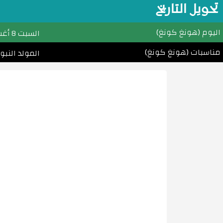
تحويل التاريخ
اليوم (هونغ كونغ)
السبت
8 أغسطس (آب) 2026م
مناسبات (هونغ كونغ)
المولد النبوي الشريف