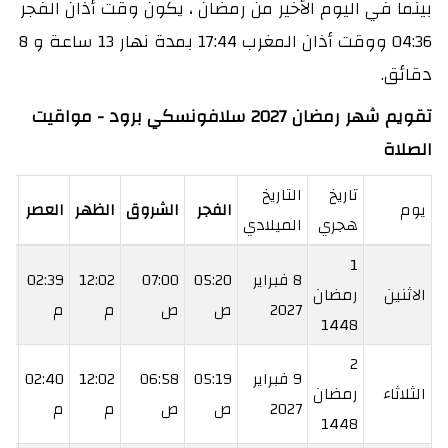
بينما في اليوم الأخير من رمضان ، يكون وقت أذان الفجر
04:36 ووقت أذان المغرب 17:44 بمدة نهار 13 ساعة و 8
دقائق.
تقويم شهر رمضان 2027 سلافونسكي برود - مواقيت
الصلاة
تاريخ
التاريخ
يوم
الفجر
الشروق
الظهر
العصر
ال
هجري
الميلادي
1
8 فبراير
05:20
07:00
12:02
02:39
05
الاثنين
رمضان
2027
ص
ص
م
م
م
1448
2
9 فبراير
05:19
06:58
12:02
02:40
06
الثلاثاء
رمضان
2027
ص
ص
م
م
م
1448