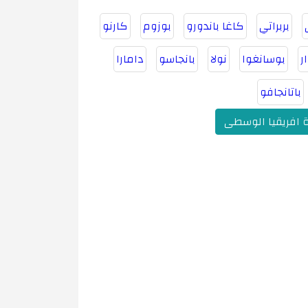
بربراتي
كاغا باندورو
بوزوم
كارنو
ر
بوسانغوا
نولا
بانجاسو
دامارا
باتانجافو
 افريقيا الوسطى