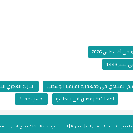
في أغسطس 2026
فر 1448
يم الميلادي في جمهورية افريقيا الوسطى
التاريخ الهجري ا
امساكية رمضان في بانجاسو
احسب عمرك
 الخصوصية
|
اخلاء المسئولية
|
اتصل بنا
|
امساكية رمضان
© 2026 جميع الحقوق محفوظة