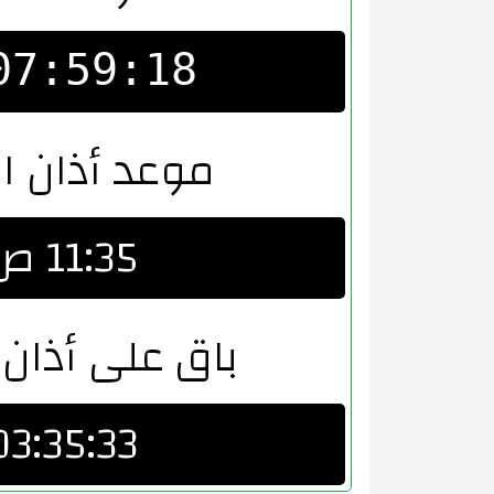
07:59:18
موعد أذان ا
11:35 ص
باق على أذان 
03:35:33