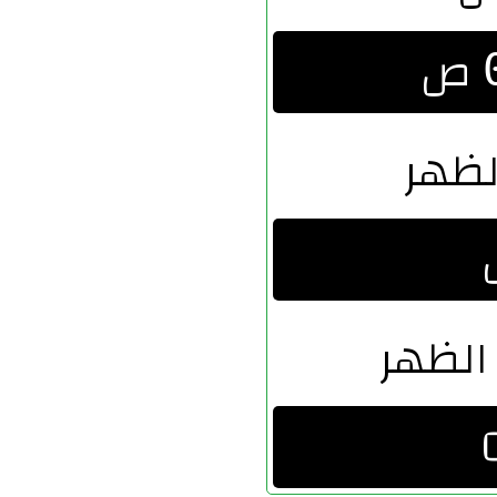
ص
لظهر
الظهر