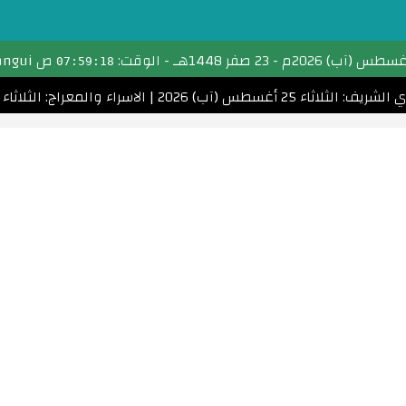
تحويل التاريخ
-
23 صفر 1448هـ
- الوقت:
ص Bangui
07:59:18
التقويم الهجري
: الثلاثاء 25 أغسطس (آب) 2026
|
الاسراء والمعراج: الثلاثاء 5 يناير (كانون الثاني) 2027
التقويم الميلادي
الأشهر الهجرية والميلادية
احسب عمرك
التاريخ الهجري اليوم
مواقيت الصلاة
امساكية رمضان
الأعياد الإسلامية
تحويل التاريخ القبطي