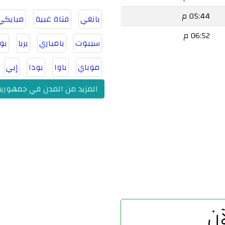
05:44 م
بانغي
فتاة غبية
مبايكي
06:52 م
سيبوت
بامباري
بريا
بوا
موباي
باوا
بودا
إبي
المزيد من المدن في جمهورية
ن