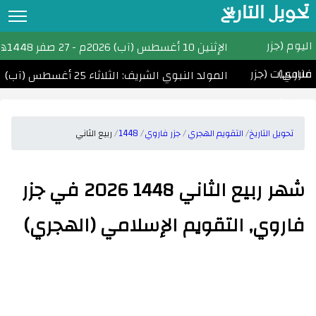
تحويل التاريخ
اليوم (جزر
تحويل التاريخ
الإثنين
10 أغسطس (آب) 2026م
-
27 صفر 1448هـ
فاروي)
مناسبات (جزر
التقويم الهجري
المولد النبوي الشريف: الثلاثاء 25 أغسطس (آب) 2026
فاروي)
التقويم الميلادي
الأشهر الهجرية والميلادية
تحويل التاريخ
التقويم الهجري
جزر فاروي
1448
ربيع الثاني
احسب عمرك
شهر ربيع الثاني 1448 2026 في جزر
التاريخ الهجري اليوم
فاروي, التقويم الإسلامي (الهجري)
مواقيت الصلاة
امساكية رمضان
الأعياد الإسلامية
تحويل التاريخ القبطي