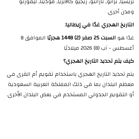
بريشيا, براتو, تارانتو, ريجيو كالابريا, مودينا, ليفورنو
ومدن أخرى.
التاريخ الهجري غدًا في إيطاليا:
غدًا هو
السبت 25 صفر (2) 1448 هجريًا
الموافق 8
أغسطس - آب (8) 2026 ميلاديًا
كيف يتم تحديد التاريخ الهجري؟
يتم تحديد التاريخ الهجري باستخدام تقويم أم القرى في
معظم البلدان بما في ذلك المملكة العربية السعودية
أو التقويم الجدولي المستخدم في بعض البلدان الأخرى.