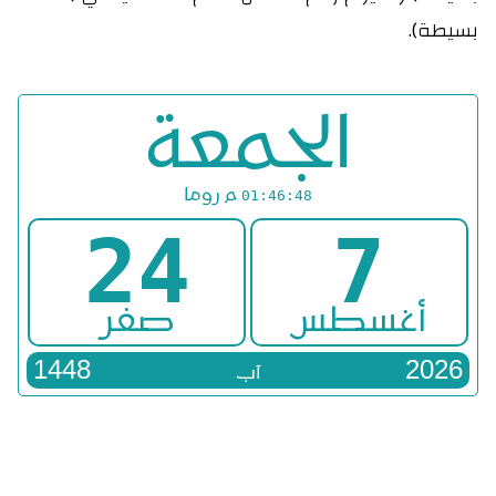
بسيطة).
الجمعة
م
روما
01:46:48
24
7
أغسطس
صفر
1448
2026
آب