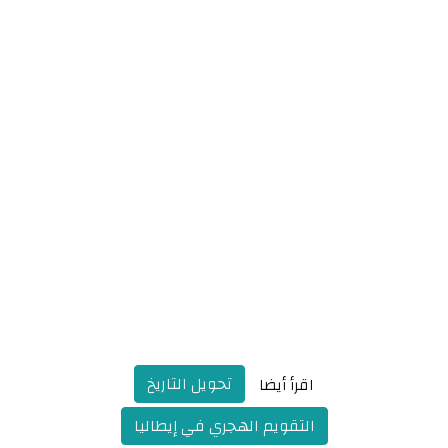
تحويل التاريخ
اقرأ أيضا
التقويم الهجري في إيطاليا