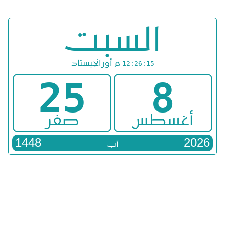
السبت
م
أورانجيستاد
12:26:15
25
8
أغسطس
صفر
1448
2026
آب