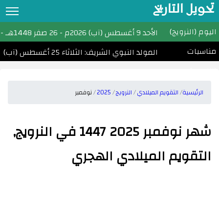
تحويل التاريخ
اليوم (النرويج)
تحويل التاريخ
الأحد
9 أغسطس (آب) 2026م
-
26 صفر 1448هـ
- ا
مناسبات
التقويم الهجري
المولد النبوي الشريف: الثلاثاء 25 أغسطس (آب) 2026
(النرويج)
التقويم الميلادي
الأشهر الهجرية والميلادية
الرئيسية
التقويم الميلادي
النرويج
2025
نوفمبر
احسب عمرك
شهر نوفمبر 2025 1447 في النرويج,
التاريخ الهجري اليوم
التقويم الميلادي الهجري
مواقيت الصلاة
امساكية رمضان
الأعياد الإسلامية
تحويل التاريخ القبطي