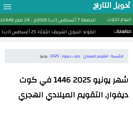
تحويل التاريخ
اليوم (كوت
تحويل التاريخ
الجمعة
7 أغسطس (آب) 2026م
-
24 صفر 1448هـ
ديفوار)
مناسبات
التقويم الهجري
المولد النبوي الشريف: الثلاثاء 25 أغسطس (آب) 2026
(كوت ديفوار)
التقويم الميلادي
الأشهر الهجرية والميلادية
الرئيسية
التقويم الميلادي
كوت ديفوار
2025
يونيو
احسب عمرك
شهر يونيو 2025 1446 في كوت
التاريخ الهجري اليوم
ديفوار, التقويم الميلادي الهجري
مواقيت الصلاة
امساكية رمضان
الأعياد الإسلامية
تحويل التاريخ القبطي