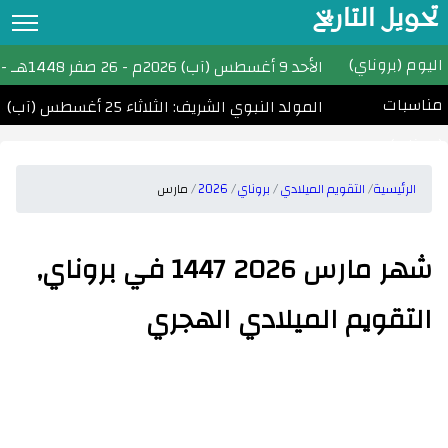
تحويل التاريخ
اليوم (بروناي)
تحويل التاريخ
الأحد
9 أغسطس (آب) 2026م
-
26 صفر 1448هـ
- ا
مناسبات
التقويم الهجري
المولد النبوي الشريف: الثلاثاء 25 أغسطس (آب) 2026
(بروناي)
التقويم الميلادي
الأشهر الهجرية والميلادية
الرئيسية
التقويم الميلادي
بروناي
2026
مارس
احسب عمرك
شهر مارس 2026 1447 في بروناي,
التاريخ الهجري اليوم
التقويم الميلادي الهجري
مواقيت الصلاة
امساكية رمضان
الأعياد الإسلامية
تحويل التاريخ القبطي