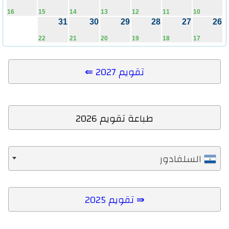
16
15
14
13
12
11
10
31
30
29
28
27
2
22
21
20
19
18
17
⇚ تقويم 2027
طباعة تقويم 2026
السلفادور
تقويم 2025 ⇛