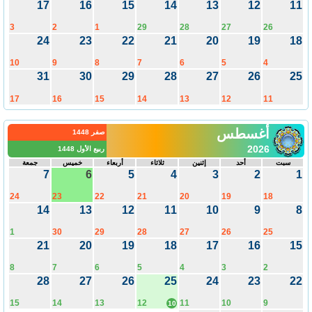
17
16
15
14
13
12
1
3
2
1
29
28
27
26
24
23
22
21
20
19
1
10
9
8
7
6
5
4
31
30
29
28
27
26
2
17
16
15
14
13
12
11
أغسطس
صفر 1448
2026
ربيع الأول 1448
سبت
أحد
إثنين
ثلاثاء
أربعاء
خميس
جمعة
7
6
5
4
3
2
24
23
22
21
20
19
18
14
13
12
11
10
9
1
30
29
28
27
26
25
21
20
19
18
17
16
1
8
7
6
5
4
3
2
28
27
26
25
24
23
2
15
14
13
12
11
10
9
10