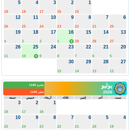
5
4
3
2
1
19
18
17
16
15
12
11
10
9
8
7
26
25
24
23
22
21
20
19
18
17
16
15
14
1
4
3
2
1
29
28
27
8
26
25
24
23
22
21
2
11
10
9
8
7
6
5
9
30
29
28
2
15
14
13
12
يوليو
محرم 1448
2026
صفر 1448
سبت
أحد
إثنين
ثلاثاء
أربعاء
خميس
جمعة
3
2
1
18
17
16
10
9
8
7
6
5
25
24
23
22
21
20
19