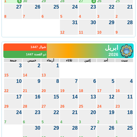
1
30
29
28
27
26
25
5
4
27
26
25
24
23
22
2
8
7
6
5
4
3
2
31
30
29
2
12
11
10
9
ابريل
شوال 1447
2026
ذو القعدة 1447
سبت
أحد
إثنين
ثلاثاء
أربعاء
خميس
جمعة
3
2
1
15
14
13
10
9
8
7
6
5
22
21
20
19
18
17
16
17
16
15
14
13
12
1
29
28
27
26
25
24
23
24
23
22
21
20
19
1
7
6
5
4
3
2
1
30
29
28
27
26
2