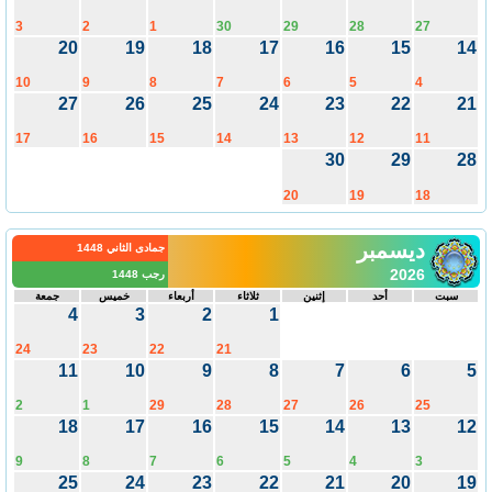
3
2
1
30
29
28
27
20
19
18
17
16
15
1
10
9
8
7
6
5
4
27
26
25
24
23
22
2
17
16
15
14
13
12
11
30
29
2
20
19
18
ديسمبر
جمادى الثاني 1448
2026
رجب 1448
سبت
أحد
إثنين
ثلاثاء
أربعاء
خميس
جمعة
4
3
2
1
24
23
22
21
11
10
9
8
7
6
2
1
29
28
27
26
25
18
17
16
15
14
13
1
9
8
7
6
5
4
3
25
24
23
22
21
20
1