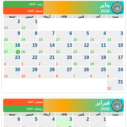
يناير
رجب 1447
2026
شعبان 1447
سبت
أحد
إثنين
ثلاثاء
أربعاء
خميس
جمعة
2
1
13
12
9
8
7
6
5
4
20
19
18
17
16
15
14
16
15
14
13
12
11
1
27
26
25
24
23
22
21
1
23
22
21
20
19
18
1
4
3
2
1
30
29
28
30
29
28
27
26
25
2
11
10
9
8
7
6
5
3
12
فبراير
شعبان 1447
2026
رمضان 1447
سبت
أحد
إثنين
ثلاثاء
أربعاء
خميس
جمعة
6
5
4
3
2
1