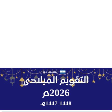
السلفادور
التقويم الميلادي
2026م
1447-1448هـ