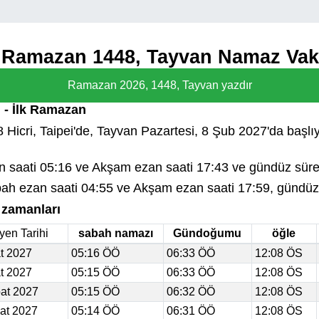
de Ramazan 1448, Tayvan Namaz Vaki
Ramazan 2026, 1448, Tayvan yazdır
 - İlk Ramazan
Hicri, Taipei'de, Tayvan Pazartesi, 8 Şub 2027'da başlıyo
saati 05:16 ve Akşam ezan saati 17:43 ve gündüz süres
h ezan saati 04:55 ve Akşam ezan saati 17:59, gündüz s
 zamanları
yen Tarihi
sabah namazı
Gündoğumu
öğle
t 2027
05:16 ÖÖ
06:33 ÖÖ
12:08 ÖS
t 2027
05:15 ÖÖ
06:33 ÖÖ
12:08 ÖS
at 2027
05:15 ÖÖ
06:32 ÖÖ
12:08 ÖS
at 2027
05:14 ÖÖ
06:31 ÖÖ
12:08 ÖS