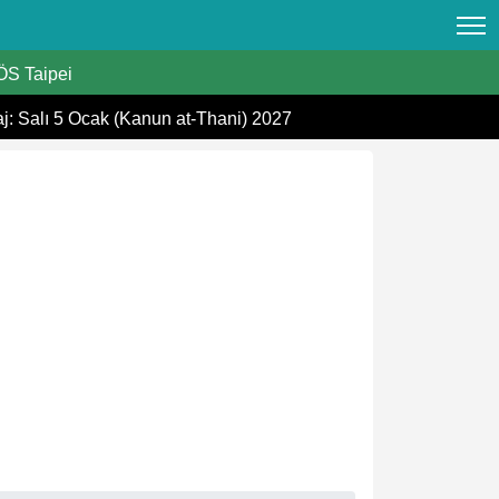
S Taipei
aj: Salı 5 Ocak (Kanun at-Thani) 2027