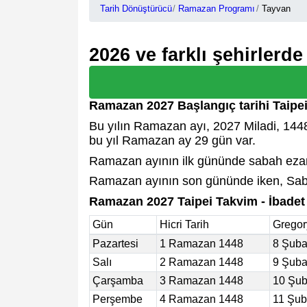
Tarih Dönüştürücü
Ramazan Programı
Tayvan
2026 ve farklı şehirler
Ramazan 2027 Başlangıç tarihi Taipei
Bu yılın Ramazan ayı, 2027 Miladi, 1448 
bu yıl Ramazan ay 29 gün var.
Ramazan ayının ilk gününde sabah ezan 
Ramazan ayının son gününde iken, Saba
Ramazan 2027 Taipei Takvim - İbadet
Gün
Hicri Tarih
Gregor
Pazartesi
1 Ramazan 1448
8 Şuba
Salı
2 Ramazan 1448
9 Şuba
Çarşamba
3 Ramazan 1448
10 Şub
Perşembe
4 Ramazan 1448
11 Şub