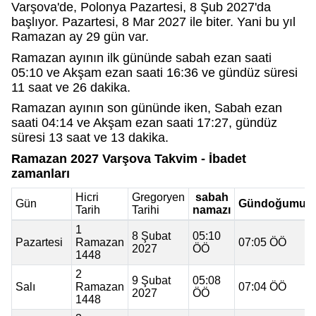
Varşova'de, Polonya Pazartesi, 8 Şub 2027'da
başlıyor. Pazartesi, 8 Mar 2027 ile biter. Yani bu yıl
Ramazan ay 29 gün var.
Ramazan ayının ilk gününde sabah ezan saati
05:10 ve Akşam ezan saati 16:36 ve gündüz süresi
11 saat ve 26 dakika.
Ramazan ayının son gününde iken, Sabah ezan
saati 04:14 ve Akşam ezan saati 17:27, gündüz
süresi 13 saat ve 13 dakika.
Ramazan 2027 Varşova Takvim - İbadet
zamanları
Hicri
Gregoryen
sabah
Gün
Gündoğumu
Tarih
Tarihi
namazı
1
8 Şubat
05:10
Pazartesi
Ramazan
07:05 ÖÖ
2027
ÖÖ
1448
2
9 Şubat
05:08
Salı
Ramazan
07:04 ÖÖ
2027
ÖÖ
1448