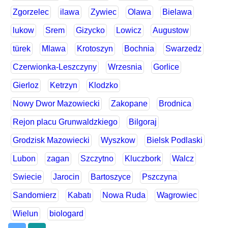
Zgorzelec
ilawa
Zywiec
Olawa
Bielawa
lukow
Srem
Gizycko
Lowicz
Augustow
türek
Mlawa
Krotoszyn
Bochnia
Swarzedz
Czerwionka-Leszczyny
Wrzesnia
Gorlice
Gierloz
Ketrzyn
Klodzko
Nowy Dwor Mazowiecki
Zakopane
Brodnica
Rejon placu Grunwaldzkiego
Bilgoraj
Grodzisk Mazowiecki
Wyszkow
Bielsk Podlaski
Lubon
zagan
Szczytno
Kluczbork
Walcz
Swiecie
Jarocin
Bartoszyce
Pszczyna
Sandomierz
Kabatı
Nowa Ruda
Wagrowiec
Wielun
biologard