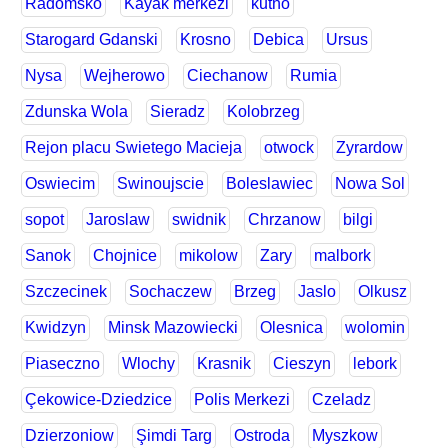
Radomsko
Kayak merkezi
kutno
Starogard Gdanski
Krosno
Debica
Ursus
Nysa
Wejherowo
Ciechanow
Rumia
Zdunska Wola
Sieradz
Kolobrzeg
Rejon placu Swietego Macieja
otwock
Zyrardow
Oswiecim
Swinoujscie
Boleslawiec
Nowa Sol
sopot
Jaroslaw
swidnik
Chrzanow
bilgi
Sanok
Chojnice
mikolow
Zary
malbork
Szczecinek
Sochaczew
Brzeg
Jaslo
Olkusz
Kwidzyn
Minsk Mazowiecki
Olesnica
wolomin
Piaseczno
Wlochy
Krasnik
Cieszyn
lebork
Çekowice-Dziedzice
Polis Merkezi
Czeladz
Dzierzoniow
Şimdi Targ
Ostroda
Myszkow