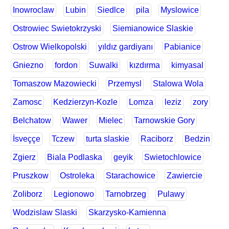
Inowroclaw
Lubin
Siedlce
pila
Myslowice
Ostrowiec Swietokrzyski
Siemianowice Slaskie
Ostrow Wielkopolski
yıldız gardiyanı
Pabianice
Gniezno
fordon
Suwalki
kızdırma
kimyasal
Tomaszow Mazowiecki
Przemysl
Stalowa Wola
Zamosc
Kedzierzyn-Kozle
Lomza
leziz
zory
Belchatow
Wawer
Mielec
Tarnowskie Gory
İsveççe
Tczew
turta slaskie
Raciborz
Bedzin
Zgierz
Biala Podlaska
geyik
Swietochlowice
Pruszkow
Ostroleka
Starachowice
Zawiercie
Zoliborz
Legionowo
Tarnobrzeg
Pulawy
Wodzislaw Slaski
Skarzysko-Kamienna