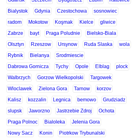
Bialystok
Gdynia
Czestochowa
sosnowiec
radom
Mokotow
Koşmak
Kielce
gliwice
Zabrze
bayt
Praga Poludnie
Bielsko-Biala
Olsztyn
Rzeszow
Ursynow
Ruda Slaska
wola
Rybnik
Bielanya
Srodmiescie
Dabrowa Gornicza
Tychy
Opole
Elblag
plock
Walbrzych
Gorzow Wielkopolski
Targowek
Wloclawek
Zielona Gora
Tarnow
korzov
Kalisz
kozzalin
Legnica
bemowo
Grudziadz
slupsk
Jaworzno
Jastrzebie Zdroj
Ochota
Praga Polnoc
Bialoleka
Jelenia Gora
Nowy Sacz
Konin
Piotrkow Trybunalski