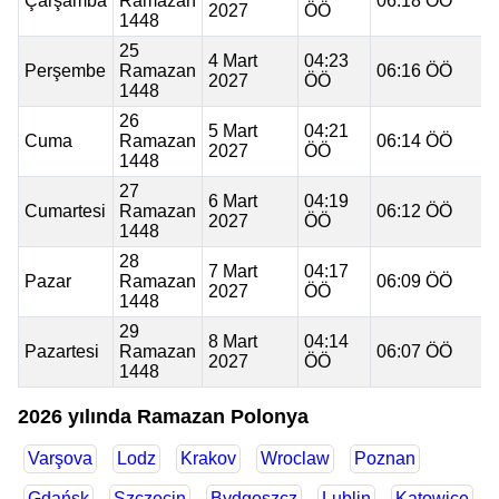
Çarşamba
Ramazan
06:18 ÖÖ
2027
ÖÖ
1448
25
4 Mart
04:23
Perşembe
Ramazan
06:16 ÖÖ
2027
ÖÖ
1448
26
5 Mart
04:21
Cuma
Ramazan
06:14 ÖÖ
2027
ÖÖ
1448
27
6 Mart
04:19
Cumartesi
Ramazan
06:12 ÖÖ
2027
ÖÖ
1448
28
7 Mart
04:17
Pazar
Ramazan
06:09 ÖÖ
2027
ÖÖ
1448
29
8 Mart
04:14
Pazartesi
Ramazan
06:07 ÖÖ
2027
ÖÖ
1448
2026 yılında Ramazan Polonya
Varşova
Lodz
Krakov
Wroclaw
Poznan
Gdańsk
Szczecin
Bydgoszcz
Lublin
Katowice