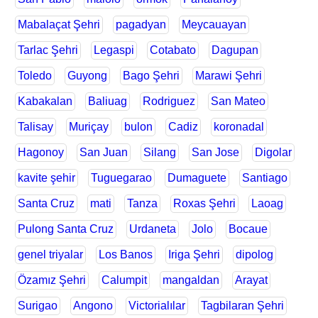
Mabalaçat Şehri
pagadyan
Meycauayan
Tarlac Şehri
Legaspi
Cotabato
Dagupan
Toledo
Guyong
Bago Şehri
Marawi Şehri
Kabakalan
Baliuag
Rodriguez
San Mateo
Talisay
Muriçay
bulon
Cadiz
koronadal
Hagonoy
San Juan
Silang
San Jose
Digolar
kavite şehir
Tuguegarao
Dumaguete
Santiago
Santa Cruz
mati
Tanza
Roxas Şehri
Laoag
Pulong Santa Cruz
Urdaneta
Jolo
Bocaue
genel triyalar
Los Banos
Iriga Şehri
dipolog
Özamız Şehri
Calumpit
mangaldan
Arayat
Surigao
Angono
Victorialılar
Tagbilaran Şehri