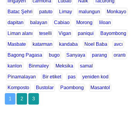
lingayen
carmona
Lubao
Naik
Tacurong
Batac Şehri
patuto
Limay
malungun
Monkayo
dapitan
balayan
Cabiao
Morong
liloan
Liman alanı
teselli
Vigan
paniqui
Bayombong
Masbate
katarman
kandaba
Noel Baba
avcı
Bagong Pagasa
bugo
Sarıyaya
parang
orantı
kanlon
Binmaley
Meksika
samal
Pinamalayan
Bir etiket
pas
yeniden kod
Komposto
Bustolar
Paombong
Masantol
1
2
3