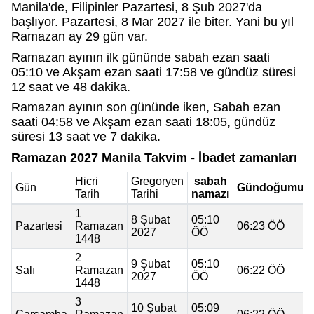
Manila'de, Filipinler Pazartesi, 8 Şub 2027'da
başlıyor. Pazartesi, 8 Mar 2027 ile biter. Yani bu yıl
Ramazan ay 29 gün var.
Ramazan ayının ilk gününde sabah ezan saati
05:10 ve Akşam ezan saati 17:58 ve gündüz süresi
12 saat ve 48 dakika.
Ramazan ayının son gününde iken, Sabah ezan
saati 04:58 ve Akşam ezan saati 18:05, gündüz
süresi 13 saat ve 7 dakika.
Ramazan 2027 Manila Takvim - İbadet zamanları
Hicri
Gregoryen
sabah
Gün
Gündoğumu
Tarih
Tarihi
namazı
1
8 Şubat
05:10
Pazartesi
Ramazan
06:23 ÖÖ
2027
ÖÖ
1448
2
9 Şubat
05:10
Salı
Ramazan
06:22 ÖÖ
2027
ÖÖ
1448
3
10 Şubat
05:09