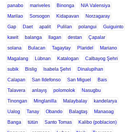
panabo
mariveles
Binonga
NIA Valensiya
Marilao
Sorsogon
Kidapavan
Norzagaray
Gap
Daet
apalit
Pulilan
polangui
Guiguinto
kawit
balanga
Ilagan
destan
Çapalar
solana
Bulacan
Tagaytay
Plaridel
Mariano
Magalang
Lübnan
Katalogan
Calbayog Şehri
subik
Bislig
Isabela Şehri
Dinalupihan
Calapan
San Ildefonso
San Miguel
Bais
Talavera
anlayış
polomolok
Nasugbu
Tinongan
Minglanilla
Malaybalay
kandelarya
Ualog
Tanay
Obando
Balagtaş
Manaoag
Banga
tütün
Santo Tomas
Kalibo (poblacion)