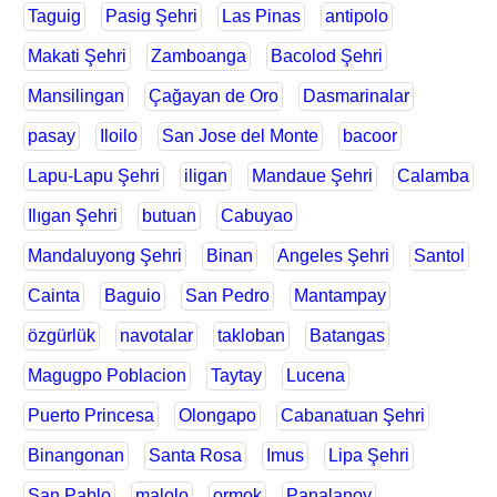
Taguig
Pasig Şehri
Las Pinas
antipolo
Makati Şehri
Zamboanga
Bacolod Şehri
Mansilingan
Çağayan de Oro
Dasmarinalar
pasay
Iloilo
San Jose del Monte
bacoor
Lapu-Lapu Şehri
iligan
Mandaue Şehri
Calamba
Ilıgan Şehri
butuan
Cabuyao
Mandaluyong Şehri
Binan
Angeles Şehri
Santol
Cainta
Baguio
San Pedro
Mantampay
özgürlük
navotalar
takloban
Batangas
Magugpo Poblacion
Taytay
Lucena
Puerto Princesa
Olongapo
Cabanatuan Şehri
Binangonan
Santa Rosa
Imus
Lipa Şehri
San Pablo
malolo
ormok
Panalanoy